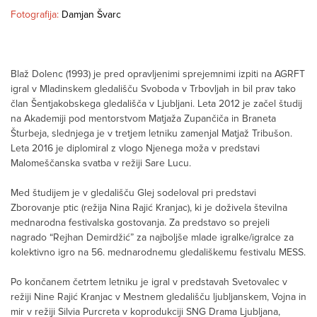
Fotografija:
Damjan Švarc
Blaž Dolenc (1993) je pred opravljenimi sprejemnimi izpiti na AGRFT
igral v Mladinskem gledališču Svoboda v Trbovljah in bil prav tako
član Šentjakobskega gledališča v Ljubljani. Leta 2012 je začel študij
na Akademiji pod mentorstvom Matjaža Zupančiča in Braneta
Šturbeja, slednjega je v tretjem letniku zamenjal Matjaž Tribušon.
Leta 2016 je diplomiral z vlogo Njenega moža v predstavi
Malomeščanska svatba v režiji Sare Lucu.
Med študijem je v gledališču Glej sodeloval pri predstavi
Zborovanje ptic (režija Nina Rajić Kranjac), ki je doživela številna
mednarodna festivalska gostovanja. Za predstavo so prejeli
nagrado “Rejhan Demirdžić” za najboljše mlade igralke/igralce za
kolektivno igro na 56. mednarodnemu gledališkemu festivalu MESS.
Po končanem četrtem letniku je igral v predstavah Svetovalec v
režiji Nine Rajić Kranjac v Mestnem gledališču ljubljanskem, Vojna in
mir v režiji Silvia Purcreta v koprodukciji SNG Drama Ljubljana,