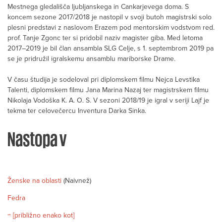
Mestnega gledališča ljubljanskega in Cankarjevega doma. S
koncem sezone 2017/2018 je nastopil v svoji butoh magistrski solo
plesni predstavi z naslovom Erazem pod mentorskim vodstvom red.
prof. Tanje Zgonc ter si pridobil naziv magister giba. Med letoma
2017–2019 je bil član ansambla SLG Celje, s 1. septembrom 2019 pa
se je pridružil igralskemu ansamblu mariborske Drame.
V času študija je sodeloval pri diplomskem filmu Nejca Levstika
Talenti, diplomskem filmu Jana Marina Nazaj ter magistrskem filmu
Nikolaja Vodoška K. A. O. S. V sezoni 2018/19 je igral v seriji Lajf je
tekma ter celovečercu Inventura Darka Sinka.
Nastopa v
Ženske na oblasti
(Naivnež)
Fedra
≈ [približno enako kot]