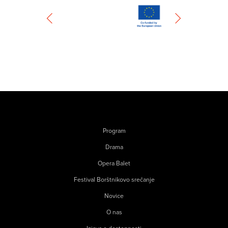
Program
Drama
Opera Balet
Festival Borštnikovo srečanje
Novice
O nas