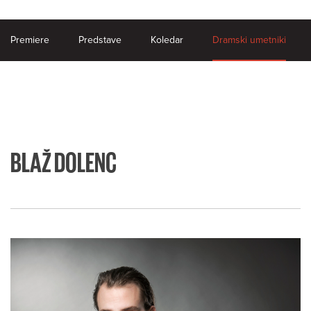
Premiere
Predstave
Koledar
Dramski umetniki
BLAŽ DOLENC