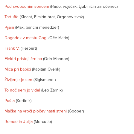
Pod svobodnim soncem
(Rado, vojščak, Ljubiničin zaročenec)
Tartuffe
(Kleant, Elmirin brat, Orgonov svak)
Pijani
(Max, bančni menedžer)
Dogodek v mestu Gogi
(Oče Kvirin)
Frank V.
(Herbert)
Elektri pristoji črnina
(Orin Mannon)
Mica pri babici
(Kapitan Cvenk)
Življenje je sen
(Sigismund )
To noč sem jo videl
(Leo Zarnik)
Pošta
(Koritnik)
Mačka na vroči pločevinasti strehi
(Gooper)
Romeo in Julija
(Mercutio)