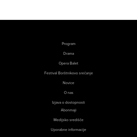
Program
Drama
Opera Balet
Festival Borštnikovo srečanje
Novice
O nas
Izjava o dostopnosti
Abonmaji
Medijsko središče
Uporabne informacije