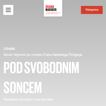
Vstopnice
DRAMA
Goran Vojnović po romanu Frana Saleškega Finžgarja
POD SVOBODNIM
SONCEM
Predstave trenutno ni na sporedu