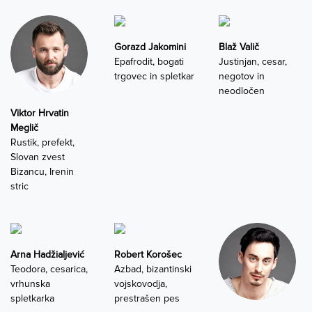
Gorazd Jakomini
Blaž Valič
Epafrodit, bogati
Justinjan, cesar,
trgovec in spletkar
negotov in
neodločen
Viktor Hrvatin
Meglič
Rustik, prefekt,
Slovan zvest
Bizancu, Irenin
stric
Arna Hadžialjević
Robert Korošec
Teodora, cesarica,
Azbad, bizantinski
vrhunska
vojskovodja,
spletkarka
prestrašen pes