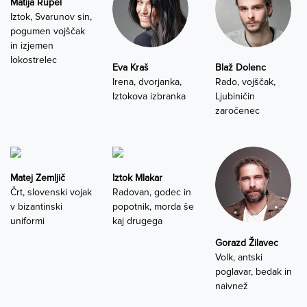
Matija Rupel
Iztok, Svarunov sin,
pogumen vojščak
in izjemen
lokostrelec
Eva Kraš
Blaž Dolenc
Irena, dvorjanka,
Rado, vojščak,
Iztokova izbranka
Ljubiničin
zaročenec
Matej Zemljič
Iztok Mlakar
Črt, slovenski vojak
Radovan, godec in
v bizantinski
popotnik, morda še
uniformi
kaj drugega
Gorazd Žilavec
Volk, antski
poglavar, bedak in
naivnež