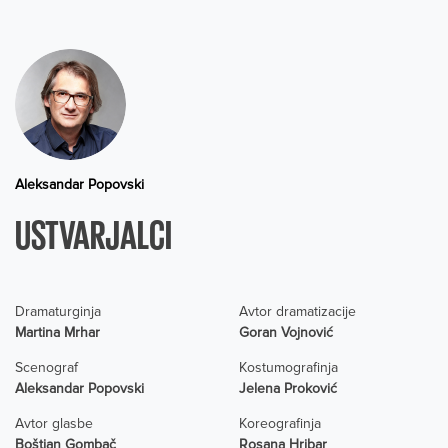
Aleksandar Popovski
USTVARJALCI
Dramaturginja
Avtor dramatizacije
Martina Mrhar
Goran Vojnović
Scenograf
Kostumografinja
Aleksandar Popovski
Jelena Proković
Avtor glasbe
Koreografinja
Boštjan Gombač
Rosana Hribar