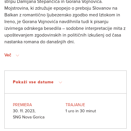
stripu Damijana Stepančiča in Gorana Vojnovića.
Mojstrovina, ki združuje epopejo o preboju Slovanov na
Balkan z romantično ljubezensko zgodbo med Iztokom in
Ireno, je Gorana Vojnovića navdihnila tudi k pisanju
izvirnega odrskega besedila – sodobne interpretacije mita z
upoštevanjem zgodovinskih in političnih izkušenj od časa
nastanka romana do današnjih dni.
Več
Pokaži vse datume
PREMIERA
TRAJANJE
30. 11. 2023,
1 uro in 30 minut
SNG Nova Gorica