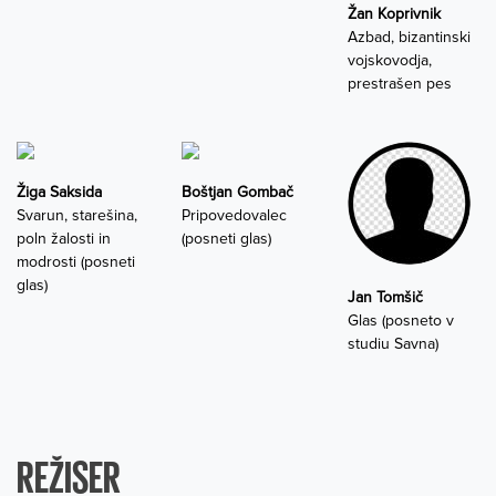
Žan Koprivnik
Azbad, bizantinski
vojskovodja,
prestrašen pes
Žiga Saksida
Boštjan Gombač
Svarun, starešina,
Pripovedovalec
poln žalosti in
(posneti glas)
modrosti (posneti
glas)
Jan Tomšič
Glas (posneto v
studiu Savna)
REŽISER