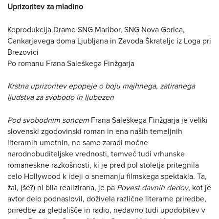
Uprizoritev za mladino
Koprodukcija Drame SNG Maribor, SNG Nova Gorica,
Cankarjevega doma Ljubljana in Zavoda Škrateljc iz Loga pri
Brezovici
Po romanu Frana Saleškega Finžgarja
Krstna uprizoritev epopeje o boju majhnega, zatiranega
ljudstva za svobodo in ljubezen
Pod svobodnim soncem
Frana Saleškega Finžgarja je veliki
slovenski zgodovinski roman in ena naših temeljnih
literarnih umetnin, ne samo zaradi močne
narodnobuditeljske vrednosti, temveč tudi vrhunske
romaneskne razkošnosti, ki je pred pol stoletja pritegnila
celo Hollywood k ideji o snemanju filmskega spektakla. Ta,
žal, (še?) ni bila realizirana, je pa
Povest davnih dedov
, kot je
avtor delo podnaslovil, doživela različne literarne priredbe,
priredbe za gledališče in radio, nedavno tudi upodobitev v