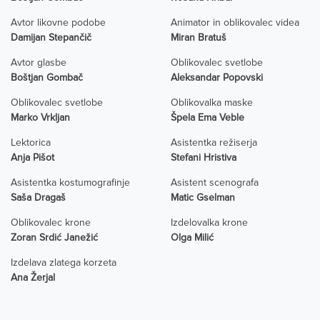
Avtor likovne podobe
Animator in oblikovalec videa
Damijan Stepančič
Miran Bratuš
Avtor glasbe
Oblikovalec svetlobe
Boštjan Gombač
Aleksandar Popovski
Oblikovalec svetlobe
Oblikovalka maske
Marko Vrkljan
Špela Ema Veble
Lektorica
Asistentka režiserja
Anja Pišot
Stefani Hristiva
Asistentka kostumografinje
Asistent scenografa
Saša Dragaš
Matic Gselman
Oblikovalec krone
Izdelovalka krone
Zoran Srdić Janežić
Olga Milić
Izdelava zlatega korzeta
Ana Žerjal