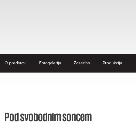
O predstavi
Fotogalerija
Zasedba
Produkcija
Pod svobodnim soncem