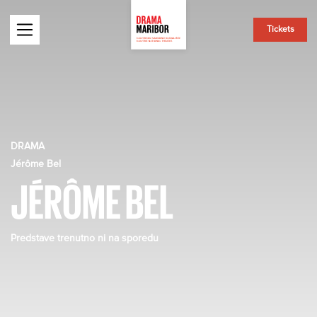
Tickets
DRAMA
Jérôme Bel
JÉRÔME BEL
Predstave trenutno ni na sporedu