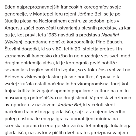
Eden najpreproznavnejših francoskih koreografov svoje
generacije, v Montepellieru rojeni Jérôme Bel, se je po
študiju plesa na Nacionalnem centru za sodobni ples v
Angersu začel posvečati ustvarjanju plesnih predstav, za kar
ga je, kot pravi, leta 1983 navdušila predstava
Nageljni
(
Nelken
) legendarne nemške koreografinje Pine Bausch.
Številni dogodki, ki so v 80. letih 20. stoletja pretresli in
zaznamovali francosko družbo in ne nazadnje ves svet, med
drugim epidemija aidsa, ki je koreografa prvič pobliže
seznanila s tragiko smrti in izgube, so v toku časa vplivali na
Belovo raziskovanje lastne plesne poetike, čeprav je ta
vselej skušala ostati načelna in brezkompromisna, torej kot
trajna kritika in žugajoč opomin popularne kulture na eni in
masovnega potrošništva na drugi strani. V predstavi oziroma
avtoportretu z naslovom
Jérôme Bel
, ki v celoti sledi
načelom trajnostnega gledališča, saj sta za njeno izvedbo
poleg nastopa le enega igralca uporabljeni minimalna
scenska oprema in energetsko varčna tehnologija lokalnega
gledališča, nas avtor v pičlih dveh urah s preizpraševanjem