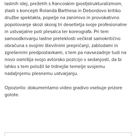
lastnih idej, prežetih s francoskim (post)strukturalizmom,
zlasti s koncepti Rolanda Barthesa in Debordovo kritiko
družbe spektakla, popelje na zanimivo in provokativno
popotovanje skozi skoraj tri desetletja svoje profesionalne
in ustvarjalne poti plesalca ter koreografa. Pri tem
samoodkrivanju lastne preteklosti večkrat samokritično
obračuna s svojimi številnimi prepričanji, zablodami in
zgrešenimi predpostavkami, s tem pa navsezadnje tudi na
novo osmišlja svojo avtorsko pozicijo v sedanjosti, da bi
lahko s tem položil še trdnejše temelje svojemu
nadaljnjemu plesnemu ustvarjanju.
Opozorilo: dokumentarno video gradivo vsebuje prizore
golote.