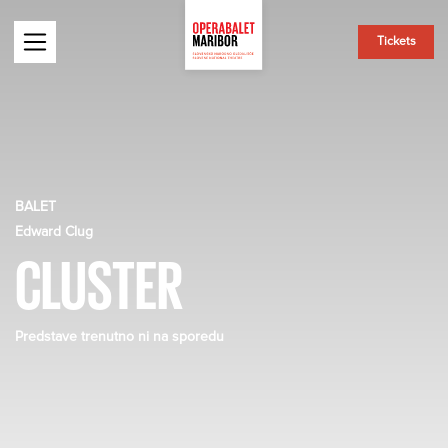
Tickets
BALET
Edward Clug
CLUSTER
Predstave trenutno ni na sporedu