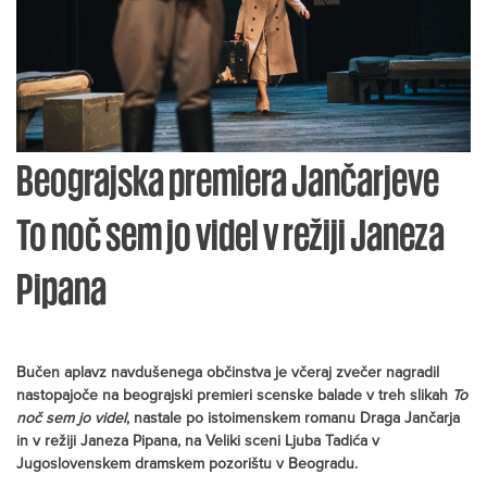
Beograjska premiera Jančarjeve
To noč sem jo videl v režiji Janeza
Pipana
Bučen aplavz navdušenega občinstva je včeraj zvečer nagradil
nastopajoče na beograjski premieri scenske balade v treh slikah
To
noč sem jo videl
, nastale po istoimenskem romanu Draga Jančarja
in v režiji Janeza Pipana, na Veliki sceni Ljuba Tadića v
Jugoslovenskem dramskem pozorištu v Beogradu.