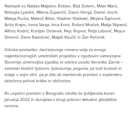
Nastopili so Nataša Matjašec Rošker, Blaž Dolenc, Milan Marić,
Nebojša Ljubišić, Milena Zupančič, Davor Herga, Daniel Jesch,
Mateja Pucko, Matevž Biber, Vladimir Vlaškalić, Mirjana Šajinović,
Anže Krajnc, Irena Varga, Ivica Knez, Robert Mraček, Matija Stipanič,
Alfonz Kodrič, Kristijan Ostanek, Nejc Ropret, Petja Labović, Mojca
Simonič, Dane Radulović, Matjaž Kaučič in Žan Pečenik.
Odrska postavitev Jančarjevega romana velja za enega
najambicioznejših umetniških projektov v zgodovini samostojne
Slovenije; pretresljiva zgodba, ki odstira usodo Veronike Zarnik –
zamotan klobčič ljubezni, ljubosumja, poguma, pa tudi krutosti in
izdaje v vojni vihri, pa je bila ob mariborski premieri v septembru
deležena pohval kritike in občinstva.
Po uspešni premieri v Beogradu sledita še ljubljanska konec
januarja 2022 in dunajska v drugi polovici aktualne gledališke
sezone.