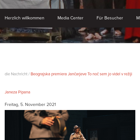
Herzlich willkommen
Media Center
Für Besucher
M
die Nachricht /
Beograjska premiera Jančarjeve To noč sem jo videl v režiji
Janeza Pipana
Freitag, 5. November 2021