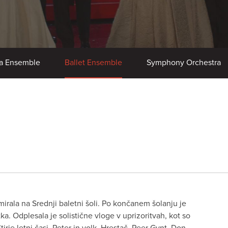
a Ensemble
Ballet Ensemble
Symphony Orchestra
omirala na Srednji baletni šoli. Po končanem šolanju je
tka. Odplesala je solistične vloge v uprizoritvah, kot so
irje letni časi, Peter in volk, Hrestač, Peer Gynt, Don