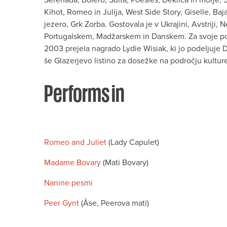
Kihot, Romeo in Julija, West Side Story, Giselle, Baj
jezero, Grk Zorba. Gostovala je v Ukrajini, Avstriji, 
Portugalskem, Madžarskem in Danskem. Za svoje pou
2003 prejela nagrado Lydie Wisiak, ki jo podeljuje 
še Glazerjevo listino za dosežke na področju kultur
Performs in
Romeo and Juliet
(Lady Capulet)
Madame Bovary
(Mati Bovary)
Nanine pesmi
Peer Gynt
(Åse, Peerova mati)