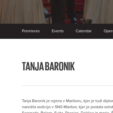
Premieres
Events
Calendar
Oper
TANJA BARONIK
Tanja Baronik je rojena v Mariboru, kjer je tudi dipl
naredila avdicijo v SNG Maribor, kjer je postala solis
Serenada, Bolero, Suita, Poesies, Deklica in morje, Št