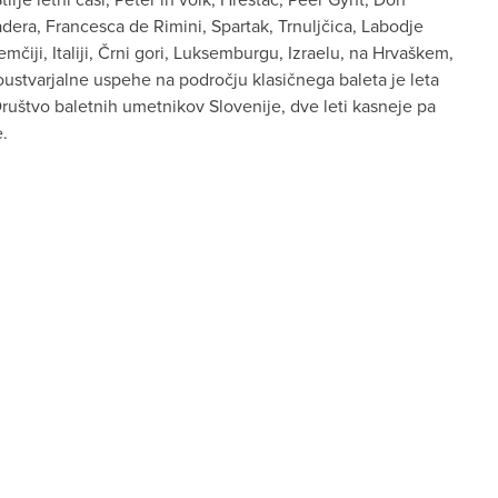
adera, Francesca de Rimini, Spartak, Trnuljčica, Labodje
Nemčiji, Italiji, Črni gori, Luksemburgu, Izraelu, na Hrvaškem,
stvarjalne uspehe na področju klasičnega baleta je leta
Društvo baletnih umetnikov Slovenije, dve leti kasneje pa
e.