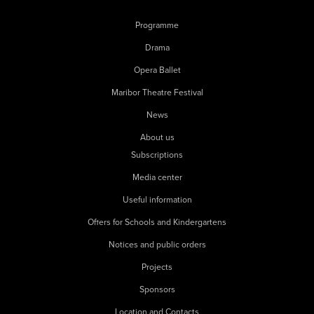
Programme
Drama
Opera Ballet
Maribor Theatre Festival
News
About us
Subscriptions
Media center
Useful information
Offers for Schools and Kindergartens
Notices and public orders
Projects
Sponsors
Location and Contacts