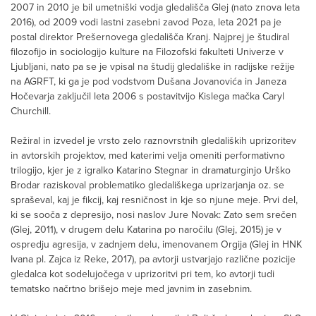
2007 in 2010 je bil umetniški vodja gledališča Glej (nato znova leta
2016), od 2009 vodi lastni zasebni zavod Poza, leta 2021 pa je
postal direktor Prešernovega gledališča Kranj. Najprej je študiral
filozofijo in sociologijo kulture na Filozofski fakulteti Univerze v
Ljubljani, nato pa se je vpisal na študij gledališke in radijske režije
na AGRFT, ki ga je pod vodstvom Dušana Jovanovića in Janeza
Hočevarja zaključil leta 2006 s postavitvijo Kislega mačka Caryl
Churchill.
Režiral in izvedel je vrsto zelo raznovrstnih gledaliških uprizoritev
in avtorskih projektov, med katerimi velja omeniti performativno
trilogijo, kjer je z igralko Katarino Stegnar in dramaturginjo Urško
Brodar raziskoval problematiko gledališkega uprizarjanja oz. se
spraševal, kaj je fikcij, kaj resničnost in kje so njune meje. Prvi del,
ki se sooča z depresijo, nosi naslov Jure Novak: Zato sem srečen
(Glej, 2011), v drugem delu Katarina po naročilu (Glej, 2015) je v
ospredju agresija, v zadnjem delu, imenovanem Orgija (Glej in HNK
Ivana pl. Zajca iz Reke, 2017), pa avtorji ustvarjajo različne pozicije
gledalca kot sodelujočega v uprizoritvi pri tem, ko avtorji tudi
tematsko načrtno brišejo meje med javnim in zasebnim.