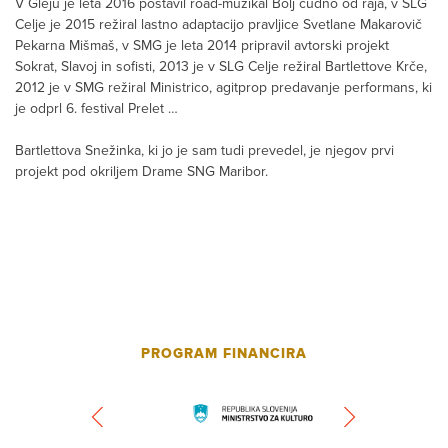
V Gleju je leta 2016 postavil road-muzikal Bolj čudno od raja, v SLG
Celje je 2015 režiral lastno adaptacijo pravljice Svetlane Makarovič
Pekarna Mišmaš, v SMG je leta 2014 pripravil avtorski projekt
Sokrat, Slavoj in sofisti, 2013 je v SLG Celje režiral Bartlettove Krče,
2012 je v SMG režiral Ministrico, agitprop predavanje performans, ki
je odprl 6. festival Prelet …
Bartlettova Snežinka, ki jo je sam tudi prevedel, je njegov prvi
projekt pod okriljem Drame SNG Maribor.
PROGRAM FINANCIRA