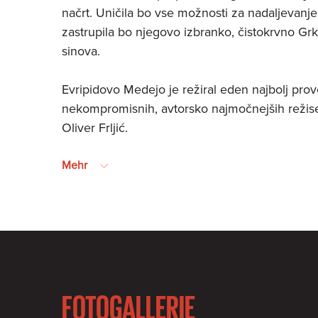
načrt. Uničila bo vse možnosti za nadaljevanj
zastrupila bo njegovo izbranko, čistokrvno Grki
sinova.
Evripidovo Medejo je režiral eden najbolj prov
nekompromisnih, avtorsko najmočnejših režise
Oliver Frljić.
Mehr
FOTOGALLERIE