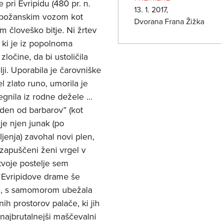
 pri Evripidu (480 pr. n.
13. 1. 2017,
m božanskim vozom kot
Dvorana Frana Žižka
m človeško bitje. Ni žrtev
 ki je iz popolnoma
zločine, da bi ustoličila
ji. Uporabila je čarovniške
 zlato runo, umorila je
egnila iz rodne dežele …
aden od barbarov” (kot
 je njen junak (po
enja) zavohal novi plen,
 zapuščeni ženi vrgel v
 tvoje postelje sem
 Evripidove drame še
nje, s samomorom ubežala
ih prostorov palače, ki jih
 najbrutalnejši maščevalni