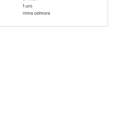
1 uro
nima odmora