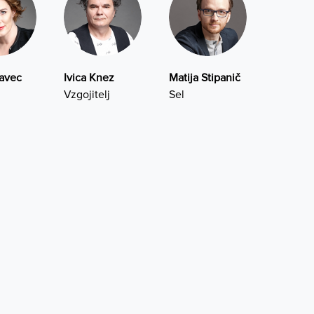
lavec
Ivica Knez
Matija Stipanič
Vzgojitelj
Sel