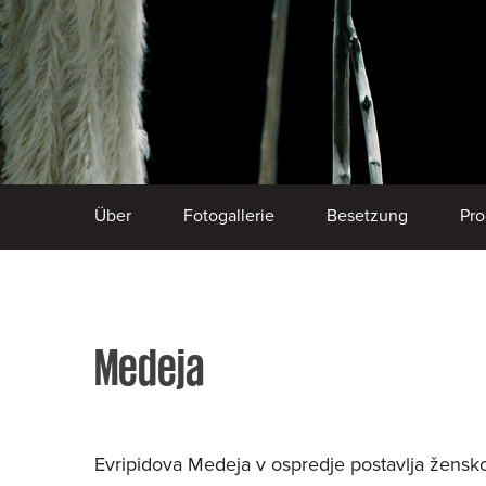
Über
Fotogallerie
Besetzung
Pro
Medeja
Evripidova Medeja v ospredje postavlja žensko, 