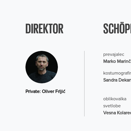
DIREKTOR
SCHÖP
prevajalec
Marko Marinč
kostumografi
Sandra Dekan
Private: Oliver Frljić
oblikovalka
svetlobe
Vesna Kolare