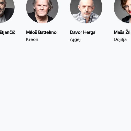
štjančič
Miloš Battelino
Davor Herga
Maša Ži
Kreon
Ajgej
Dojilja