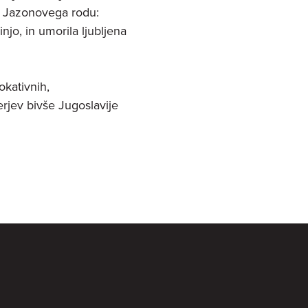
e Jazonovega rodu:
njo, in umorila ljubljena
okativnih,
rjev bivše Jugoslavije