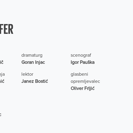
FER
dramaturg
scenograf
ič
Goran Injac
Igor Pauška
nja
lektor
glasbeni
ić
Janez Bostić
opremljevalec
Oliver Frljić
c