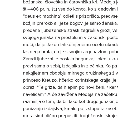
božanska, človeška in čarovniška kri. Medeja je
št.–406 pr. n. št.) vse do konca, ko z dedovi
“deus ex machina” odleti s prizorišča, predvse
božjih prerokb ali jeze bogov, je samo ženska,
predane ljubezenske strasti zagrešila grozljive 
svojega junaka na prestolu in v zakonski postel
moči, da je Jazon lahko njenemu očetu ukradel
lastnega brata, da je s svojim argonavtom pob
Zaradi ljubezni je postala begunka, “plen, ukr
pravi sama o sebi), izdajalka in zločinka. Ko pa
nekajletnem obdobju mirnega družinskega življ
princeso Kreuzo, hčerko korintskega kralja, je
obraz: “Te grize, da hlepim po novi ženi, / ker
naveličan?” A če zavržena Medeja na začetku
razmišlja o tem, da bi, tako kot druge junaki
ponižanju izdajstva, kmalu po izstopu iz zasebn
mora simbolično prepustiti drugi ženski, skuje