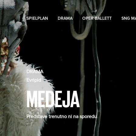
SPIELPLAN
DRAMA
OPER BALLETT
SNG M
DRAMA
Evripid
MEDEJA
Predstave trenutno ni na sporedu