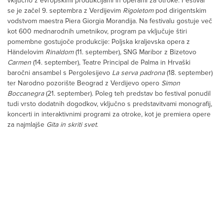
vključno z evropskimi produkcijami in operami za otroke. Festival
se je začel 9. septembra z Verdijevim
Rigoletom
pod dirigentskim
vodstvom maestra Piera Giorgia Morandija. Na festivalu gostuje več
kot 600 mednarodnih umetnikov, program pa vključuje štiri
pomembne gostujoče produkcije: Poljska kraljevska opera z
Händelovim
Rinaldom
(11. september), SNG Maribor z Bizetovo
Carmen
(14. september), Teatre Principal de Palma in Hrvaški
baročni ansambel s Pergolesijevo
La serva padrona
(18. september)
ter Narodno pozorište Beograd z Verdijevo opero
Simon
Boccanegra
(21. september). Poleg teh predstav bo festival ponudil
tudi vrsto dodatnih dogodkov, vključno s predstavitvami monografij,
koncerti in interaktivnimi programi za otroke, kot je premiera opere
za najmlajše
Gita in skriti svet
.