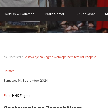
Herzlich willkommen
Media Center
Für Besucher
M
die Nachricht /
Gostovanje na Zagrebškem opernem festivalu z opero
Carmen
Samstag, 14. September 2024
Foto:
HNK Zagreb