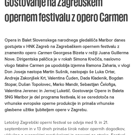
Gostovanje na Zagrebškem
opernem festivalu z opero Carmen
Opera in Balet Slovenskega narodnega gledališča Maribor danes
gostujeta v HNK Zagreb na Zagrebaškem opernem festivalu z
znamenito opero
Carmen
Georgesa Bizeta v režiji Juana Guillerma
Nove. Dirigentska paličica je v rokah Simona Krečiča, naslovno
vlogo fatalne Carmen pa upodoblja izjemna Ramona Zaharia, v vlogi
Don Joseja nastopa Martin Sušnik, nastopajo še Luka Ortar,
Andreja Zakonjšek Krt, Valentina Čuden, Dada Kladenik, Bogdan
Stopar, Dušan Topolovec, Marko Mandir, Sebastijan Čelofiga,
Valentina Jerenec in Jernej Luketič. Gostovanje Opere in Baleta
SNG Maribor je del programa festivala, ki se osredotoča na
vrhunske evropske operne produkcije in prinaša vrhunske
glasbene užitke ljubiteljem opere v Zagrebu.
Letošnji Zagrebški operni festival se odvija med 9. in 21.
septembrom in v 13 dneh prinaša širok nabor opernih dogodkov,