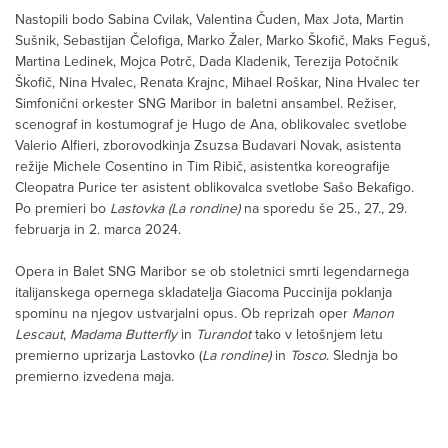
Nastopili bodo Sabina Cvilak, Valentina Čuden, Max Jota, Martin
Sušnik, Sebastijan Čelofiga, Marko Žaler, Marko Škofič, Maks Feguš,
Martina Ledinek, Mojca Potrč, Dada Kladenik, Terezija Potočnik
Škofič, Nina Hvalec, Renata Krajnc, Mihael Roškar, Nina Hvalec ter
Simfonični orkester SNG Maribor in baletni ansambel. Režiser,
scenograf in kostumograf je Hugo de Ana, oblikovalec svetlobe
Valerio Alfieri, zborovodkinja Zsuzsa Budavari Novak, asistenta
režije Michele Cosentino in Tim Ribič, asistentka koreografije
Cleopatra Purice ter asistent oblikovalca svetlobe Sašo Bekafigo.
Po premieri bo
Lastovka (La rondine)
na sporedu še 25., 27., 29.
februarja in 2. marca 2024.
Opera in Balet SNG Maribor se ob stoletnici smrti legendarnega
italijanskega opernega skladatelja Giacoma Puccinija poklanja
spominu na njegov ustvarjalni opus. Ob reprizah oper
Manon
Lescaut
,
Madama Butterfly
in
Turandot
tako v letošnjem letu
premierno uprizarja Lastovko (
La rondine)
in
Tosco
. Slednja bo
premierno izvedena maja.