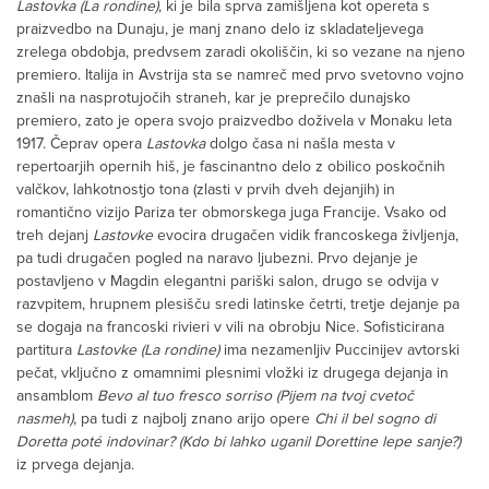
Lastovka (La rondine)
, ki je bila sprva zamišljena kot opereta s
praizvedbo na Dunaju, je manj znano delo iz skladateljevega
zrelega obdobja, predvsem zaradi okoliščin, ki so vezane na njeno
premiero. Italija in Avstrija sta se namreč med prvo svetovno vojno
znašli na nasprotujočih straneh, kar je preprečilo dunajsko
premiero, zato je opera svojo praizvedbo doživela v Monaku leta
1917. Čeprav opera
Lastovka
dolgo časa ni našla mesta v
repertoarjih opernih hiš, je fascinantno delo z obilico poskočnih
valčkov, lahkotnostjo tona (zlasti v prvih dveh dejanjih) in
romantično vizijo Pariza ter obmorskega juga Francije. Vsako od
treh dejanj
Lastovke
evocira drugačen vidik francoskega življenja,
pa tudi drugačen pogled na naravo ljubezni. Prvo dejanje je
postavljeno v Magdin elegantni pariški salon, drugo se odvija v
razvpitem, hrupnem plesišču sredi latinske četrti, tretje dejanje pa
se dogaja na francoski rivieri v vili na obrobju Nice. Sofisticirana
partitura
Lastovke (La rondine)
ima nezamenljiv Puccinijev avtorski
pečat, vključno z omamnimi plesnimi vložki iz drugega dejanja in
ansamblom
Bevo al tuo fresco sorriso (Pijem na tvoj cvetoč
nasmeh)
, pa tudi z najbolj znano arijo opere
Chi il bel sogno di
Doretta poté indovinar? (Kdo bi lahko uganil Dorettine lepe sanje?)
iz prvega dejanja.