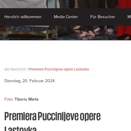
Herzlich willkommen
Media Center
Für Besucher
M
die Nachricht /
Premiera Puccinijeve opere Lastovka
Dienstag, 20. Februar 2024
Foto:
Tiberiu Marta
Premiera Puccinijeve opere
Lastovka