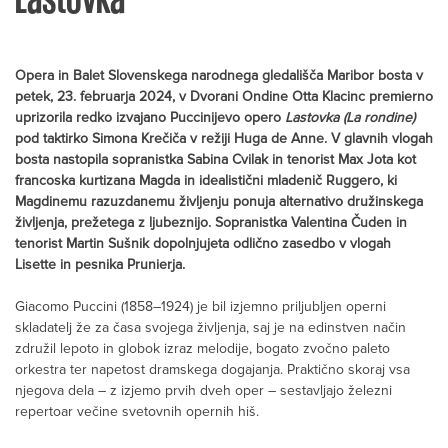
Opera in Balet Slovenskega narodnega gledališča Maribor bosta v
petek, 23. februarja 2024, v Dvorani Ondine Otta Klacinc premierno
uprizorila redko izvajano Puccinijevo opero
Lastovka (La rondine)
pod taktirko Simona Krečiča v režiji Huga de Anne.
V glavnih vlogah
bosta nastopila sopranistka Sabina Cvilak in tenorist Max Jota kot
francoska kurtizana Magda in idealistični mladenič Ruggero, ki
Magdinemu razuzdanemu življenju ponuja alternativo družinskega
življenja, prežetega z ljubeznijo. Sopranistka Valentina Čuden in
tenorist Martin Sušnik dopolnjujeta odlično zasedbo v vlogah
Lisette in pesnika Prunierja.
Giacomo Puccini (1858–1924) je bil izjemno priljubljen operni
skladatelj že za časa svojega življenja, saj je na edinstven način
združil lepoto in globok izraz melodije, bogato zvočno paleto
orkestra ter napetost dramskega dogajanja. Praktično skoraj vsa
njegova dela – z izjemo prvih dveh oper – sestavljajo železni
repertoar večine svetovnih opernih hiš.