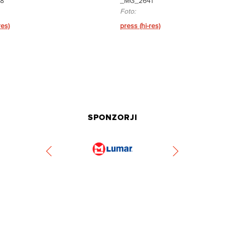
8
_MG_2641
Foto:
res)
press (hi-res)
SPONZORJI