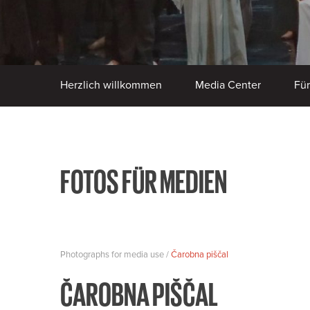
Herzlich willkommen
Media Center
Fü
FOTOS FÜR MEDIEN
Photographs for media use /
Čarobna piščal
ČAROBNA PIŠČAL