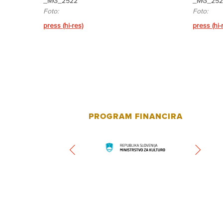
_MG_2522
_MG_252
Foto:
Foto:
press (hi-res)
press (hi-
PROGRAM FINANCIRA