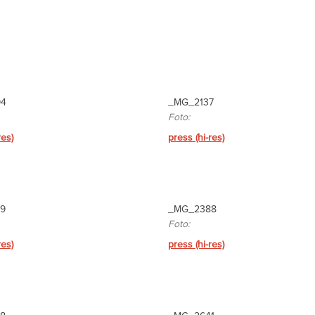
94
_MG_2137
Foto:
res)
press (hi-res)
9
_MG_2388
Foto:
res)
press (hi-res)