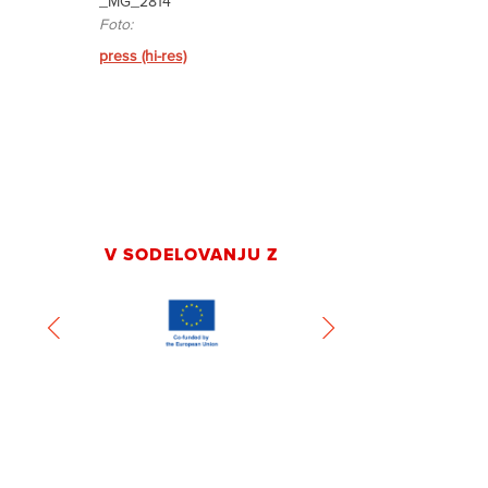
_MG_2814
Foto:
press (hi-res)
V SODELOVANJU Z