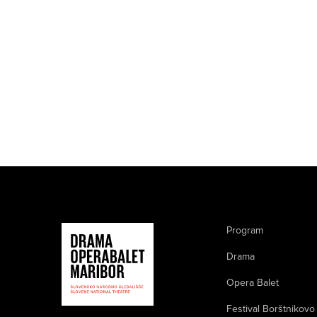
Program
Drama
Opera Balet
Festival Borštnikovo