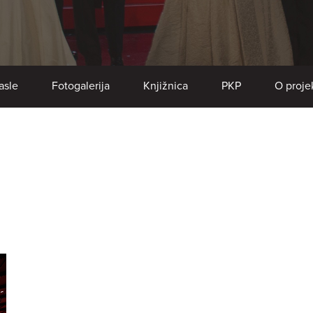
asle
Fotogalerija
Knjižnica
PKP
O proje