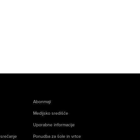
Abonmaji
Medijsko središče
Uporabne informacije
 srečanje
Ponudba za šole in vrtce