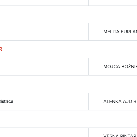
MELITA FURLA
R
MOJCA BOŽNI
istrica
ALENKA AJD 
VESNA PINTAR