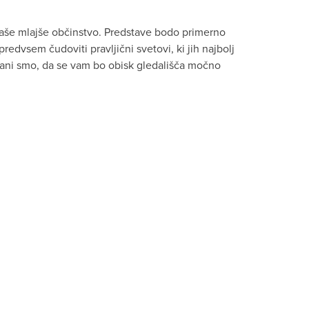
za naše mlajše občinstvo. Predstave bodo primerno
edvsem čudoviti pravljični svetovi, ki jih najbolj
ričani smo, da se vam bo obisk gledališča močno