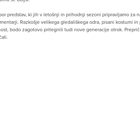
bor predstav, ki jih v letošnji in prihodnji sezoni pripravljamo 
ntarji. Razkošje velikega gledališkega odra, pisani kostumi in pr
tnost, bodo zagotovo pritegnili tudi nove generacije otrok. Prep
ali.