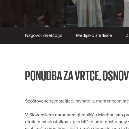
Nagovor direktorja
Medijsko središče
Z
PONUDBA ZA VRTCE, OSNOV
Spoštovane ravnateljice, ravnatelji, mentorice in men
V Slovenskem narodnem gledališču Maribor smo prep
otrok in mladostnikov z gledališko umetnostjo prav v
vseh vaših predlogov, kajti z vašo pomočjo smo in b