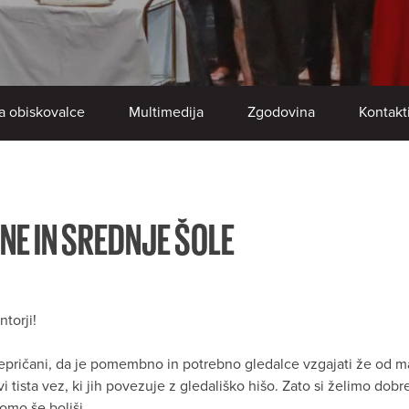
a obiskovalce
Multimedija
Zgodovina
Kontakt
NE IN SREDNJE ŠOLE
torji!
ričani, da je pomembno in potrebno gledalce vzgajati že od mal
i tista vez, ki jih povezuje z gledališko hišo. Zato si želimo d
omo še boljši.