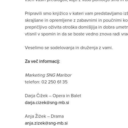
Pripravili smo knjižico v kateri vam predstavljamo iz
skrajšane in opremljene z zabavnimi in poučnimi kome
prepričljivo oživita otroška domišljija in dobra ume
vtisnil v spomin in da se boste vedno znova radi vrač
Veselimo se sodelovanja in druženja z vami.
Za več informacij:
Marketing SNG Maribor
telefon: 02 250 61 35
Darja Čižek – Opera in Balet
darja.cizek@sng-mb.si
Anja Žižek – Drama
anja.zizek@sng-mb.si