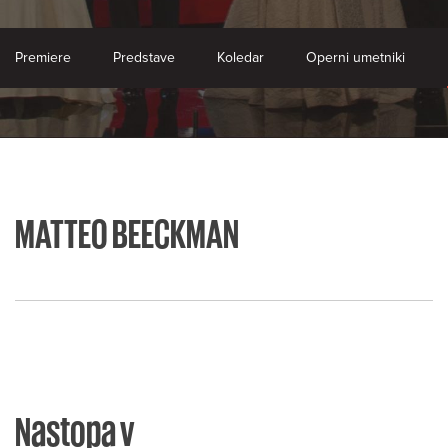
Premiere
Predstave
Koledar
Operni umetniki
MATTEO BEECKMAN
Nastopa v