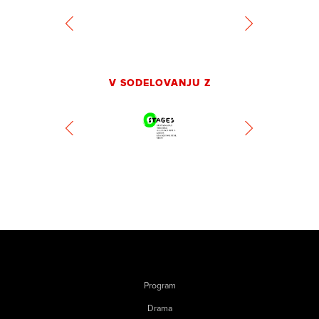
V SODELOVANJU Z
Program
Drama