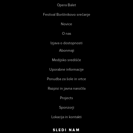
Opera Balet
Festival Borštnikovo srečanje
Novice
O nas
Izjava o dostopnosti
Abonmaji
Medijsko središče
Uporabne informacije
Ponudba za šole in vrtce
Razpisi in javna naročila
Projects
Sponzorji
Lokacija in kontakti
SLEDI NAM