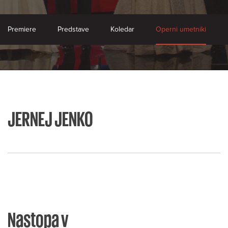
Premiere
Predstave
Koledar
Operni umetniki
JERNEJ JENKO
Nastopa v