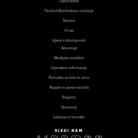
Opera Balet
Festival Borštnikovo srečanje
Novice
O nas
Izjava o dostopnosti
Abonmaji
Medijsko središče
Uporabne informacije
Ponudba za šole in vrtce
Razpisi in javna naročila
Projects
Sponzorji
Lokacija in kontakti
SLEDI NAM