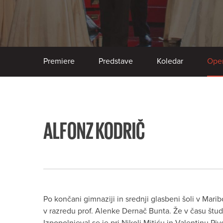
Premiere
Predstave
Koledar
Oper
ALFONZ KODRIČ
Po končani gimnaziji in srednji glasbeni šoli v Marib
v razredu prof. Alenke Dernač Bunta. Že v času študi
Izpopolnjeval se je pri Nikoli Mitiću in Valentinu Pi