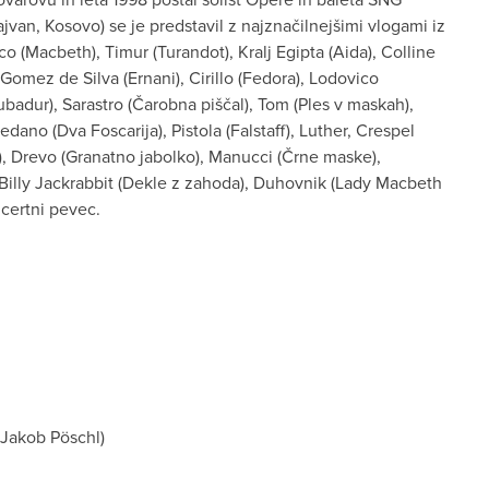
 Tajvan, Kosovo) se je predstavil z najznačilnejšimi vlogami iz
o (Macbeth), Timur (Turandot), Kralj Egipta (Aida), Colline
Gomez de Silva (Ernani), Cirillo (Fedora), Lodovico
rubadur), Sarastro (Čarobna piščal), Tom (Ples v maskah),
dano (Dva Foscarija), Pistola (Falstaff), Luther, Crespel
, Drevo (Granatno jabolko), Manucci (Črne maske),
Billy Jackrabbit (Dekle z zahoda), Duhovnik (Lady Macbeth
certni pevec.
(Jakob Pöschl)