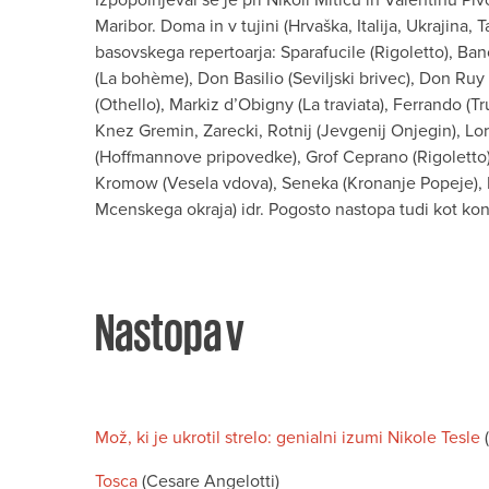
Maribor. Doma in v tujini (Hrvaška, Italija, Ukrajina,
basovskega repertoarja: Sparafucile (Rigoletto), Banc
(La bohème), Don Basilio (Seviljski brivec), Don Ruy 
(Othello), Markiz d’Obigny (La traviata), Ferrando (T
Knez Gremin, Zarecki, Rotnij (Jevgenij Onjegin), Lore
(Hoffmannove pripovedke), Grof Ceprano (Rigoletto)
Kromow (Vesela vdova), Seneka (Kronanje Popeje), 
Mcenskega okraja) idr. Pogosto nastopa tudi kot kon
Nastopa v
Mož, ki je ukrotil strelo: genialni izumi Nikole Tesle
Tosca
(Cesare Angelotti)