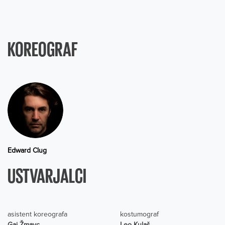
KOREOGRAF
Edward Clug
USTVARJALCI
asistent koreografa
kostumograf
Gaj Žmavc
Leo Kulaš