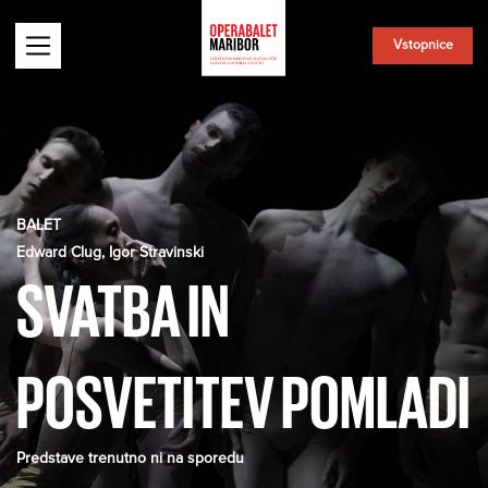
Vstopnice
BALET
Edward Clug, Igor Stravinski
SVATBA IN
POSVETITEV POMLADI
Predstave trenutno ni na sporedu