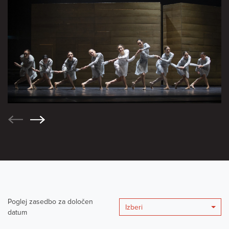
Poglej zasedbo za določen
Izberi
datum