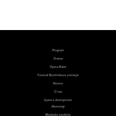
Program
Drama
Opera Balet
Festival Borštnikovo srečanje
Novice
O nas
Izjava o dostopnosti
Abonmaji
Medijsko središče