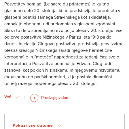
Posvetitev pomladi (Le sacre du printemps) je kultno
glasbeno delo 20. stoletja, ki ne predstavlja le preobrata v
glasbeni poetiki samega Stravinskega kot skladatelja,
ampak je obenem tudi prelomnica v glasbeni zgodovini.
Skozi to delo spremljamo evolucijo plesa v 20. stoletju, vse
od prve postavitve Nižinskega v Parizu leta 1913 pa do
danes. Iniciacijo Clugove postavitve predstavlja prav izvirna
plesna kreacija Nižinskega zaradi njegove hermetične
koreografije in “moteče” naprednosti za tedanji čas; svojo
interpretacijo Posvetitve pomladi je Edward Clug tudi
zasnoval kot poklon Nižinskemu in njegovemu razvpitemu
(ne)uspehu ob pariški premieri, ki je postala dinamični
temelj razvoja modernega plesa v 20. stoletju.
Več
Predvajaj video
Pokaži vse datume