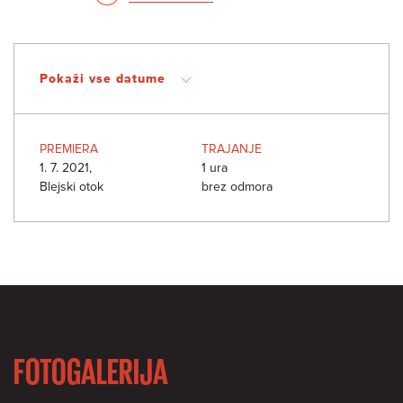
Pokaži vse datume
PREMIERA
TRAJANJE
1. 7. 2021,
1 ura
Blejski otok
brez odmora
FOTOGALERIJA