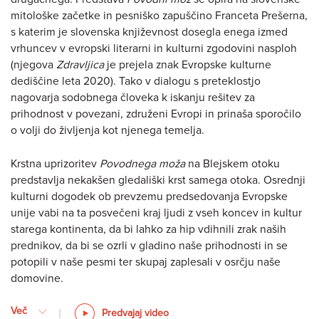
mitološke začetke in pesniško zapuščino Franceta Prešerna,
s katerim je slovenska književnost dosegla enega izmed
vrhuncev v evropski literarni in kulturni zgodovini nasploh
(njegova
Zdravljica
je prejela znak Evropske kulturne
dediščine leta 2020). Tako v dialogu s preteklostjo
nagovarja sodobnega človeka k iskanju rešitev za
prihodnost v povezani, združeni Evropi in prinaša sporočilo
o volji do življenja kot njenega temelja.
Krstna uprizoritev
Povodnega moža
na Blejskem otoku
predstavlja nekakšen gledališki krst samega otoka. Osrednji
kulturni dogodek ob prevzemu predsedovanja Evropske
unije vabi na ta posvečeni kraj ljudi z vseh koncev in kultur
starega kontinenta, da bi lahko za hip vdihnili zrak naših
prednikov, da bi se ozrli v gladino naše prihodnosti in se
potopili v naše pesmi ter skupaj zaplesali v osrčju naše
domovine.
Več
Predvajaj video