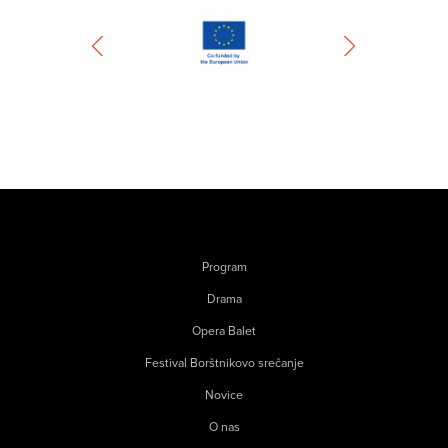
Program
Drama
Opera Balet
Festival Borštnikovo srečanje
Novice
O nas