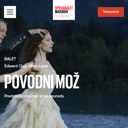
Vstopnice
BALET
Edward Clug, Milko Lazar
POVODNI MOŽ
Predstave trenutno ni na sporedu