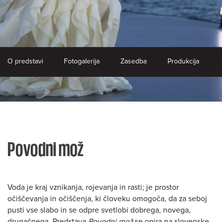
O predstavi
Fotogalerija
Zasedba
Produkcija
Povodni mož
Voda je kraj vznikanja, rojevanja in rasti; je prostor
očiščevanja in očiščenja, ki človeku omogoča, da za seboj
pusti vse slabo in se odpre svetlobi dobrega, novega,
drugačnega. Predstava
Povodni mož
se opira na slovenske