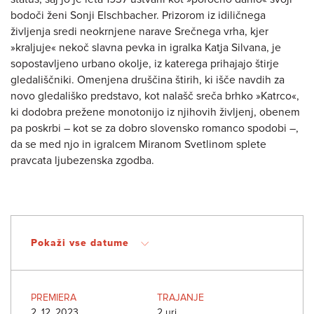
bodoči ženi Sonji Elschbacher. Prizorom iz idiličnega
življenja sredi neokrnjene narave Srečnega vrha, kjer
»kraljuje« nekoč slavna pevka in igralka Katja Silvana, je
sopostavljeno urbano okolje, iz katerega prihajajo štirje
gledališčniki. Omenjena druščina štirih, ki išče navdih za
novo gledališko predstavo, kot nalašč sreča brhko »Katrco«,
ki dodobra prežene monotonijo iz njihovih življenj, obenem
pa poskrbi – kot se za dobro slovensko romanco spodobi –,
da se med njo in igralcem Miranom Svetlinom splete
pravcata ljubezenska zgodba.
Pokaži vse datume
PREMIERA
TRAJANJE
2. 12. 2023,
2 uri