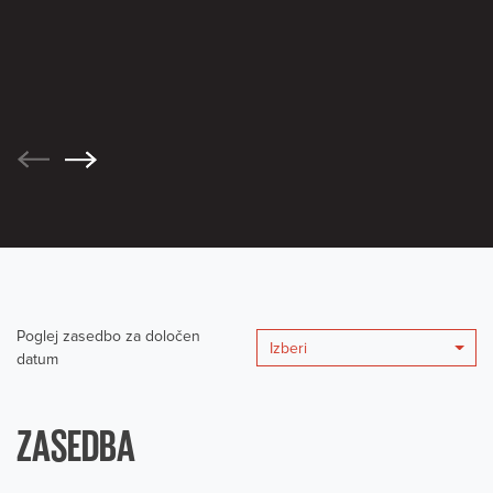
Poglej zasedbo za določen
Izberi
datum
ZASEDBA