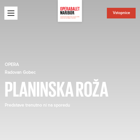
Vstopnice
OPERA
Radovan Gobec
PLANINSKA ROŽA
Predstave trenutno ni na sporedu