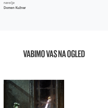
narečje
Domen Kužnar
VABIMO VAS NA OGLED