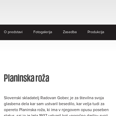
O predstavi
Fotogalerija
Zasedba
Produkcija
Planinska roža
Slovenski skladatelj Radovan Gobec je za številna svoja
glasbena dela kar sam ustvaril besedilo, kar velja tudi za
opereto Planinska roža, ki ima v njegovem opusu poseben
status, saj jo je leta 1937 ustvaril kot »poročno darilo« svoji