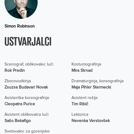
Simon Robinson
USTVARJALCI
Scenograf, oblikovalec luči
Kostumografinja
Rok Predin
Mira Strnad
Zborovodkinja
Dramaturginja, koreografinja
Zsuzsa Budavari Novak
Maja Pihler Stermecki
Asistentka koreografinje
Asistent režije
Cleopatra Purice
Tim Ribič
Asistent oblikovalca luči
Lektorica
Sašo Bekafigo
Nevenka Verstovšek
Svetovalec za gorenjsko