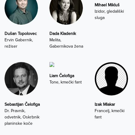
Mihael Mikluš
Izidor, gledališki
sluga
Dušan Topolovec
Dada Kladenik
Ervin Gabernik,
Melita,
režiser
Gabernikova žena
Liam Čelofiga
Tone, kmečki fant
Sebastijan Čelofiga
Izak Mlakar
Dr. Pravnik,
Francelj, kmečki
odvetnik, Oskrbnik
fant
planinske koče