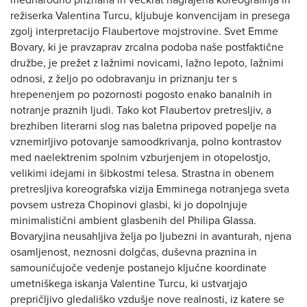
mednarodno priznana in večkrat nagrajena koreografinja in
režiserka Valentina Turcu, kljubuje konvencijam in presega
zgolj interpretacijo Flaubertove mojstrovine. Svet Emme
Bovary, ki je pravzaprav zrcalna podoba naše postfaktične
družbe, je prežet z lažnimi novicami, lažno lepoto, lažnimi
odnosi, z željo po odobravanju in priznanju ter s
hrepenenjem po pozornosti pogosto enako banalnih in
notranje praznih ljudi. Tako kot Flaubertov pretresljiv, a
brezhiben literarni slog nas baletna pripoved popelje na
vznemirljivo potovanje samoodkrivanja, polno kontrastov
med naelektrenim spolnim vzburjenjem in otopelostjo,
velikimi idejami in šibkostmi telesa. Strastna in obenem
pretresljiva koreografska vizija Emminega notranjega sveta
povsem ustreza Chopinovi glasbi, ki jo dopolnjuje
minimalistični ambient glasbenih del Philipa Glassa.
Bovaryjina neusahljiva želja po ljubezni in avanturah, njena
osamljenost, neznosni dolgčas, duševna praznina in
samouničujoče vedenje postanejo ključne koordinate
umetniškega iskanja Valentine Turcu, ki ustvarjajo
prepričljivo gledališko vzdušje nove realnosti, iz katere se