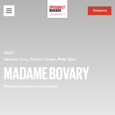
Vstopnice
BALET
Valentina Turcu, Frédéric Chopin, Philip Glass
MADAME BOVARY
Predstave trenutno ni na sporedu