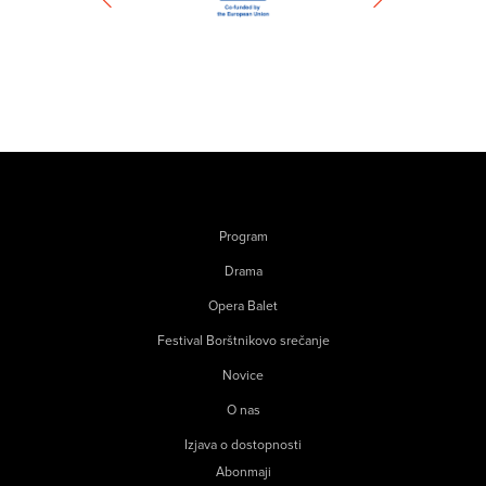
Program
Drama
Opera Balet
Festival Borštnikovo srečanje
Novice
O nas
Izjava o dostopnosti
Abonmaji