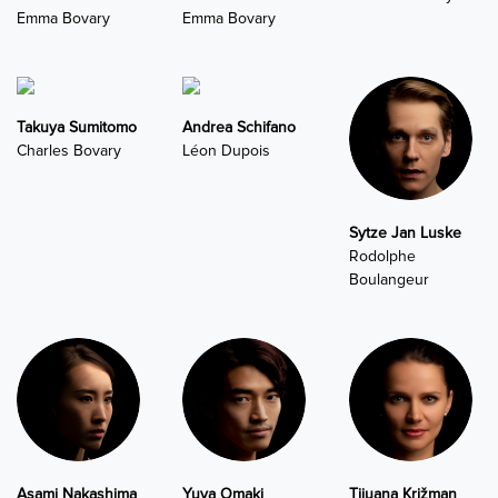
Emma Bovary
Emma Bovary
Takuya Sumitomo
Andrea Schifano
Charles Bovary
Léon Dupois
Sytze Jan Luske
Rodolphe
Boulangeur
Asami Nakashima
Yuya Omaki
Tijuana Križman