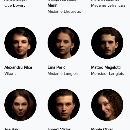
Oče Bovary
Marin
Madame Lefrancais
Madame Lheureux
Alexandru Pilca
Ema Perić
Matteo Magalotti
Vikont
Madame Langlois
Monsieur Langlois
Tea Bajc
Tomaž Viktor
Monja Obrul