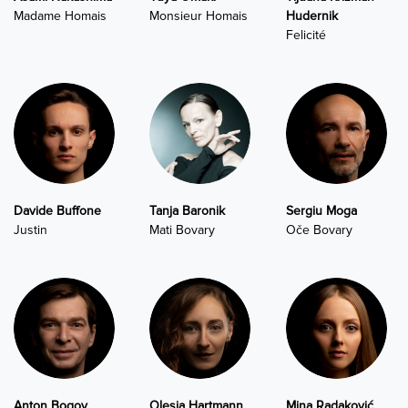
Madame Homais
Monsieur Homais
Hudernik
Felicité
Davide Buffone
Tanja Baronik
Sergiu Moga
Justin
Mati Bovary
Oče Bovary
Anton Bogov
Olesja Hartmann
Mina Radaković