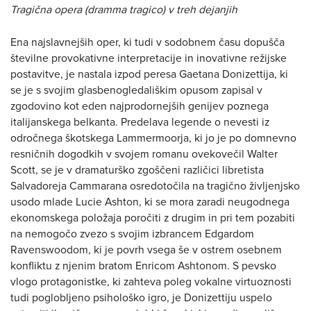
Tragična opera (dramma tragico) v treh dejanjih
Ena najslavnejših oper, ki tudi v sodobnem času dopušča
številne provokativne interpretacije in inovativne režijske
postavitve, je nastala izpod peresa Gaetana Donizettija, ki
se je s svojim glasbenogledališkim opusom zapisal v
zgodovino kot eden najprodornejših genijev poznega
italijanskega belkanta. Predelava legende o nevesti iz
odročnega škotskega Lammermoorja, ki jo je po domnevno
resničnih dogodkih v svojem romanu ovekovečil Walter
Scott, se je v dramaturško zgoščeni različici libretista
Salvadoreja Cammarana osredotočila na tragično življenjsko
usodo mlade Lucie Ashton, ki se mora zaradi neugodnega
ekonomskega položaja poročiti z drugim in pri tem pozabiti
na nemogočo zvezo s svojim izbrancem Edgardom
Ravenswoodom, ki je povrh vsega še v ostrem osebnem
konfliktu z njenim bratom Enricom Ashtonom. S pevsko
vlogo protagonistke, ki zahteva poleg vokalne virtuoznosti
tudi poglobljeno psihološko igro, je Donizettiju uspelo