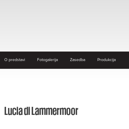
O predstavi
Fotogalerija
Zasedba
Produkcija
Lucia di Lammermoor