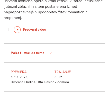
ustvariti ikonično opero o krhki ženski, ki zaradi neuslišane
ljubezni zblazni in s tem postane ena izmed
najprepoznavnejših upodobitev žrtev romantičnih
hrepenenj.
Predvajaj video
Pokaži vse datume
PREMIERA
TRAJANJE
4. 10. 2024,
3 ure
Dvorana Ondine Otta Klasinc
2 odmora