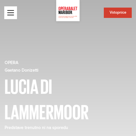
Vstopnice
OPERA
Gaetano Donizetti
LUCIA DI
LAMMERMOOR
Predstave trenutno ni na sporedu