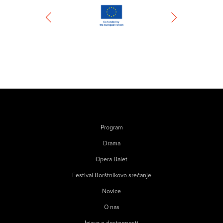
Program
Drama
Opera Balet
Festival Borštnikovo srečanje
Novice
O nas