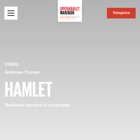
Vstopnice
OPERA
Ambroise Thomas
HAMLET
Predstave trenutno ni na sporedu