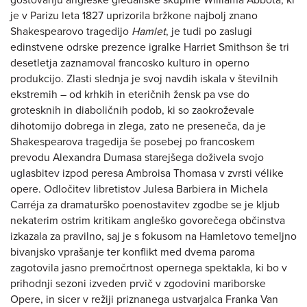
gostovanju angleške gledališke skupine Williama Abbota, ki
je v Parizu leta 1827 uprizorila bržkone najbolj znano
Shakespearovo tragedijo
Hamlet
, je tudi po zaslugi
edinstvene odrske prezence igralke Harriet Smithson še tri
desetletja zaznamoval francosko kulturo in operno
produkcijo. Zlasti slednja je svoj navdih iskala v številnih
ekstremih – od krhkih in eteričnih žensk pa vse do
grotesknih in diaboličnih podob, ki so zaokroževale
dihotomijo dobrega in zlega, zato ne preseneča, da je
Shakespearova tragedija še posebej po francoskem
prevodu Alexandra Dumasa starejšega doživela svojo
uglasbitev izpod peresa Ambroisa Thomasa v zvrsti vélike
opere. Odločitev libretistov Julesa Barbiera in Michela
Carréja za dramaturško poenostavitev zgodbe se je kljub
nekaterim ostrim kritikam angleško govorečega občinstva
izkazala za pravilno, saj je s fokusom na Hamletovo temeljno
bivanjsko vprašanje ter konflikt med dvema paroma
zagotovila jasno premočrtnost opernega spektakla, ki bo v
prihodnji sezoni izveden prvič v zgodovini mariborske
Opere, in sicer v režiji priznanega ustvarjalca Franka Van