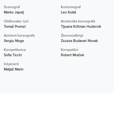
Scenograf
Kostumograf
Marko Japelj
Leo Kulaš
Oblikovalec luči
Asistentka koreografa
Tomaž Premzl
Tijuana Križman Hudernik
Asistent koreografa
Zborovodkinja
Sergiu Moga
Zsuzsa Budavari Novak
Korepetitorica
Korepetitor
Sofia Ticchi
Robert Mraček
Inšpicient
Matjaž Marin