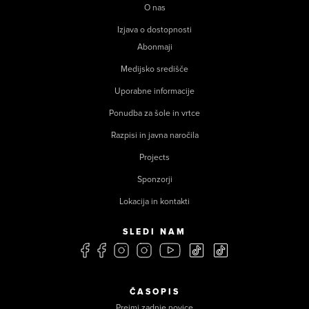
O nas
Izjava o dostopnosti
Abonmaji
Medijsko središče
Uporabne informacije
Ponudba za šole in vrtce
Razpisi in javna naročila
Projects
Sponzorji
Lokacija in kontakti
SLEDI NAM
ČASOPIS
Prejmi zadnje novice