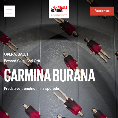
Vstopnice
OPERA, BALET
Edward Clug, Carl Orff
CARMINA BURANA
Predstave trenutno ni na sporedu