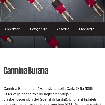
O predstavi
Fotogalerija
Zasedba
Produkcija
Carmina Burana
Carmina Burana nemškega skladatelja Carla Orffa (1895–
1982) velja danes za eno najznamenitejših
glasbenoscenskih del (scenskih kantat), ki jo je skladatelj
dokončal med vzponom nacizma leta 1936, četudi so nacisti