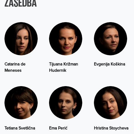
ZASEDBA
Catarina de
Tijuana Križman
Evgenija Koškina
Meneses
Hudernik
Tetiana Svetlična
Ema Perić
Hristina Stoycheva