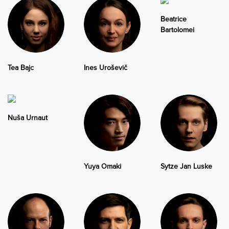
Beatrice
Bartolomei
Tea Bajc
Ines Uroševič
Nuša Urnaut
Yuya Omaki
Sytze Jan Luske