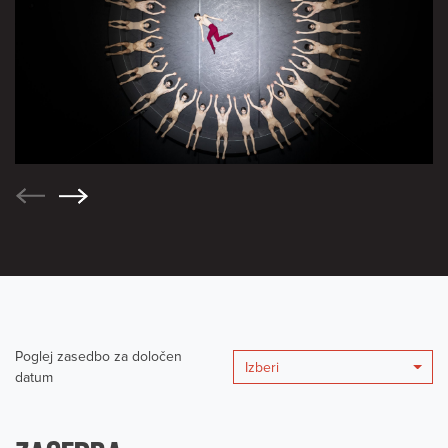
Poglej zasedbo za določen
Izberi
datum