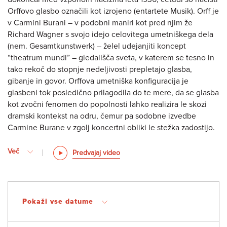
Orffovo glasbo označili kot izrojeno (entartete Musik). Orff je
v Carmini Burani – v podobni maniri kot pred njim že
Richard Wagner s svojo idejo celovitega umetniškega dela
(nem. Gesamtkunstwerk) – želel udejanjiti koncept
“theatrum mundi” – gledališča sveta, v katerem se tesno in
tako rekoč do stopnje nedeljivosti prepletajo glasba,
gibanje in govor. Orffova umetniška konfiguracija je
glasbeni tok posledično prilagodila do te mere, da se glasba
kot zvočni fenomen do popolnosti lahko realizira le skozi
dramski kontekst na odru, čemur pa sodobne izvedbe
Carmine Burane v zgolj koncertni obliki le stežka zadostijo.
Več
Predvajaj video
Pokaži vse datume