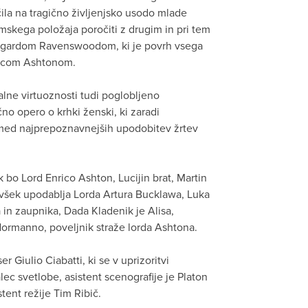
čila na tragično življenjsko usodo mlade
kega položaja poročiti z drugim in pri tem
dgardom Ravenswoodom, ki je povrh vsega
ricom Ashtonom.
lne virtuoznosti tudi poglobljeno
čno opero o krhki ženski, ki zaradi
zmed najprepoznavnejših upodobitev žrtev
 bo Lord Enrico Ashton, Lucijin brat, Martin
všek upodablja Lorda Artura Bucklawa, Luka
 in zaupnika, Dada Kladenik je Alisa,
Normanno, poveljnik straže lorda Ashtona.
er Giulio Ciabatti, ki se v uprizoritvi
ec svetlobe, asistent scenografije je Platon
tent režije Tim Ribič.