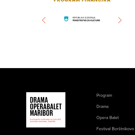
Program
Drama
Opera Balet
Festival Borštnikovo