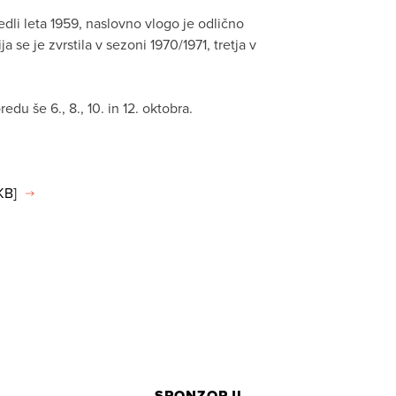
edli leta 1959, naslovno vlogo je odlično
 se je zvrstila v sezoni 1970/1971, tretja v
edu še 6., 8., 10. in 12. oktobra.
KB]
SPONZORJI