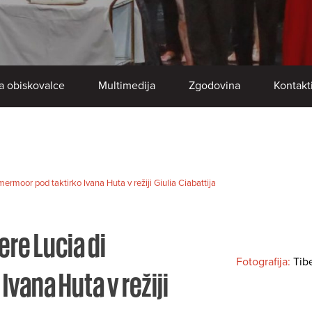
a obiskovalce
Multimedija
Zgodovina
Kontakt
rmoor pod taktirko Ivana Huta v režiji Giulia Ciabattija
re Lucia di
Fotografija:
Tib
vana Huta v režiji