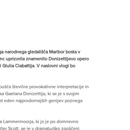
 narodnega gledališča Maribor bosta v
inc uprizorila znamenito Donizettijevo opero
i Giulia Ciabattija. V naslovni vlogi bo
ušča številne provokativne interpretacije in
sa Gaetana Donizettija, ki se je s svojim
ot eden najprodornejših genijev poznega
ga Lammermoorja, ki jo je po domnevno
er Scott, se je v dramaturško zgoščeni