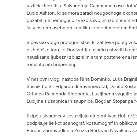
različici libretista Salvadoreja Cammarana osredoto
Lucie Ashton, ki se mora zaradi neugodnega ekonoms
pozabiti na nemogočo zvezo s svojim izbrancem E
še v ostrem osebnem konfliktu z njenim bratom En
S pevsko vlogo protagonistke, ki zahteva poleg voka
psihološko igro, je Donizettiju uspelo ustvariti ikoni
neuslišane ljubezni zblazni in s tem postane ena i
romantičnih hrepenenj.
V naslovni vlogi nastopa Nina Dominko, Luka Brajnik
Sušnik bo Sir Edgardo di Ravenswood, Danilo Koste
Ortar pa Raimonda Bidebenta, Lucijinega vzgojitelja
Lucijina služabnica in zaupnica, Bogdan Stopar pa 
Ekipo ustvarjalcev sestavljajo dirigent Ivan Hut, režis
podpisuje še kot scenograf, kostumograf in oblikoval
Bardhi, zborovodkinja Zsuzsa Budavari Novak in asis