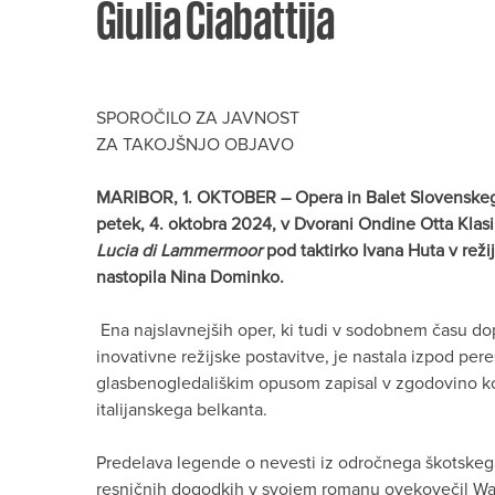
Giulia Ciabattija
SPOROČILO ZA JAVNOST
ZA TAKOJŠNJO OBJAVO
MARIBOR, 1. OKTOBER – Opera in Balet Slovenskega
petek, 4. oktobra 2024, v Dvorani Ondine Otta Klas
Lucia di Lammermoor
pod taktirko Ivana Huta v režij
nastopila Nina Dominko.
Ena najslavnejših oper, ki tudi v sodobnem času dop
inovativne režijske postavitve, je nastala izpod pere
glasbenogledališkim opusom zapisal v zgodovino k
italijanskega belkanta.
Predelava legende o nevesti iz odročnega škotske
resničnih dogodkih v svojem romanu ovekovečil Walt