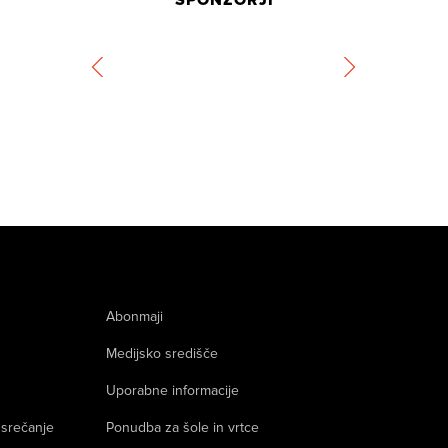
Abonmaji
Medijsko središče
Uporabne informacije
 srečanje
Ponudba za šole in vrtce