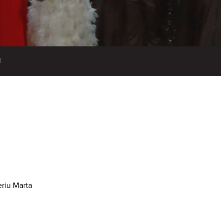
i
eriu Marta