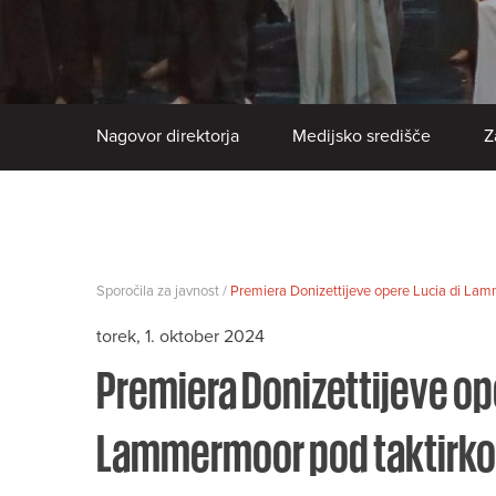
Nagovor direktorja
Medijsko središče
Z
Sporočila za javnost /
Premiera Donizettijeve opere Lucia di Lamme
torek, 1. oktober 2024
Premiera Donizettijeve ope
Lammermoor pod taktirko I