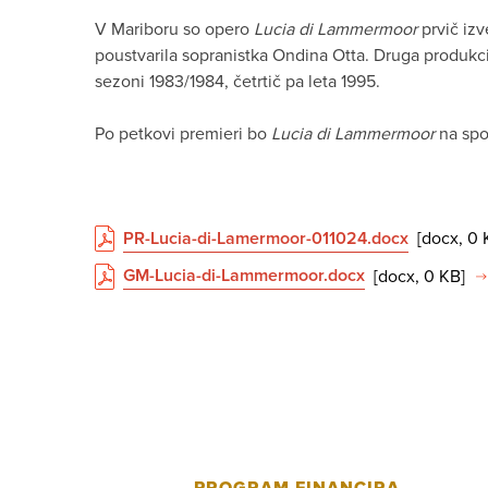
V Mariboru so opero
Lucia di Lammermoor
prvič izv
poustvarila sopranistka Ondina Otta. Druga produkcija
sezoni 1983/1984, četrtič pa leta 1995.
Po petkovi premieri bo
Lucia di Lammermoor
na spor
PR-Lucia-di-Lamermoor-011024.docx
[docx, 0 
GM-Lucia-di-Lammermoor.docx
[docx, 0 KB]
PROGRAM FINANCIRA