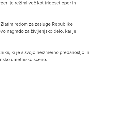
ri je režiral več kot trideset oper in
 z Zlatim redom za zasluge Republike
vo nagrado za življenjsko delo, kar je
nika, ki je s svojo neizmerno predanostjo in
ensko umetniško sceno.