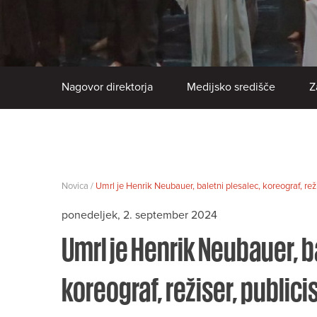
Nagovor direktorja
Medijsko središče
Z
Novica /
Umrl je Henrik Neubauer, baletni plesalec, koreograf, rež
ponedeljek, 2. september 2024
Umrl je Henrik Neubauer, b
koreograf, režiser, public