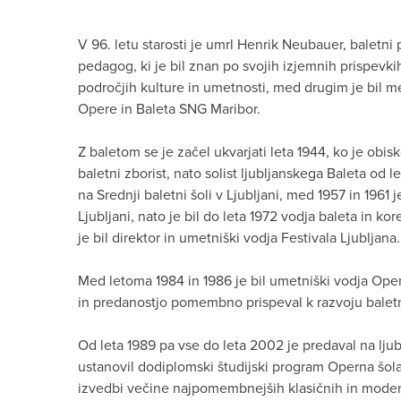
V 96. letu starosti je umrl Henrik Neubauer, baletni p
pedagog, ki je bil znan po svojih izjemnih prispevki
področjih kulture in umetnosti, med drugim je bil 
Opere in Baleta SNG Maribor.
Z baletom se je začel ukvarjati leta 1944, ko je obis
baletni zborist, nato solist ljubljanskega Baleta od l
na Srednji baletni šoli v Ljubljani, med 1957 in 1961 j
Ljubljani, nato je bil do leta 1972 vodja baleta in k
je bil direktor in umetniški vodja Festivala Ljubljana.
Med letoma 1984 in 1986 je bil umetniški vodja Opere 
in predanostjo pomembno prispeval k razvoju balet
Od leta 1989 pa vse do leta 2002 je predaval na ljub
ustanovil dodiplomski študijski program Operna šola.
izvedbi večine najpomembnejših klasičnih in mode