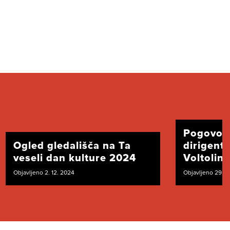
Pogovor
Ogled gledališča na Ta
dirigent
veseli dan kulture 2024
Voltolini
Objavljeno 2. 12. 2024
Objavljeno 29. 1