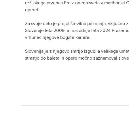
režijskega prvenca Ero z onega sveta v mariborski Ope
operet.
Za svoje delo je prejel številna priznanja, vključno
Slovenije leta 2009, in nazadnje leta 2024 Prešerno
vrhunec njegove bogate kariere.
Slovenija je z njegovo smrtjo izgubila velikega umet
strastjo do baleta in opere močno zaznamoval slov