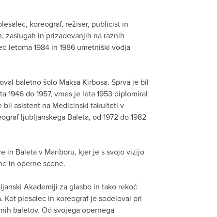
lesalec, koreograf, režiser, publicist in
h, zaslugah in prizadevanjih na raznih
med letoma 1984 in 1986 umetniški vodja
koval baletno šolo Maksa Kirbosa. Sprva je bil
eta 1946 do 1957, vmes je leta 1953 diplomiral
e bil asistent na Medicinski fakulteti v
oreograf ljubljanskega Baleta, od 1972 do 1982
in Baleta v Mariboru, kjer je s svojo vizijo
ne in operne scene.
ljanski Akademiji za glasbo in tako rekoč
 Kot plesalec in koreograf je sodeloval pri
rnih baletov. Od svojega opernega