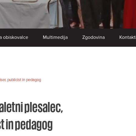
a obiskovalce
Multimedija
Zgodovina
Kontakt
iser, publicist in pedagog
aletni plesalec,
ist in pedagog