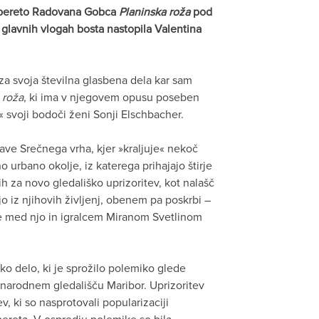
 opereto Radovana Gobca
Planinska roža
pod
 glavnih vlogah bosta nastopila Valentina
za svoja številna glasbena dela kar sam
 roža
, ki ima v njegovem opusu poseben
lo« svoji bodoči ženi Sonji Elschbacher.
rave Srečnega vrha, kjer »kraljuje« nekoč
o urbano okolje, iz katerega prihajajo štirje
ih za novo gledališko uprizoritev, kot nalašč
 iz njihovih življenj, obenem pa poskrbi –
e med njo in igralcem Miranom Svetlinom
 delo, ki je sprožilo polemiko glede
narodnem gledališču Maribor. Uprizoritev
v, ki so nasprotovali popularizaciji