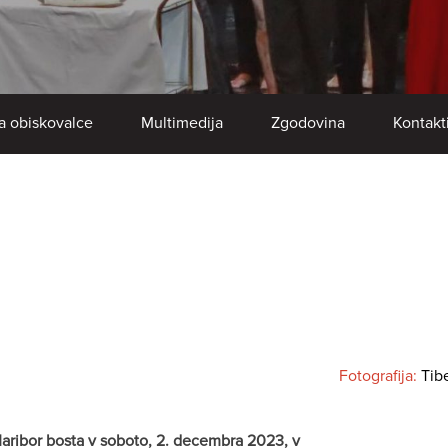
a obiskovalce
Multimedija
Zgodovina
Kontakt
Fotografija:
Tib
aribor bosta v soboto, 2. decembra 2023, v