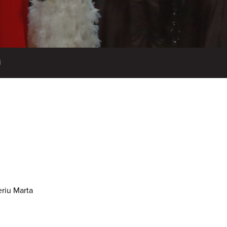
i
eriu Marta