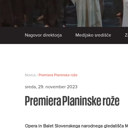
Nagovor direktorja
Medijsko središče
Z
Novica /
Premiera Planinske rože
sreda, 29. november 2023
Premiera Planinske rože
Opera in Balet Slovenskega narodnega gledališča M