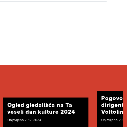
Pogovor
Ogled gledališča na Ta
dirigent
veseli dan kulture 2024
Voltolini
Objavljeno 2. 12. 2024
Objavljeno 29. 1