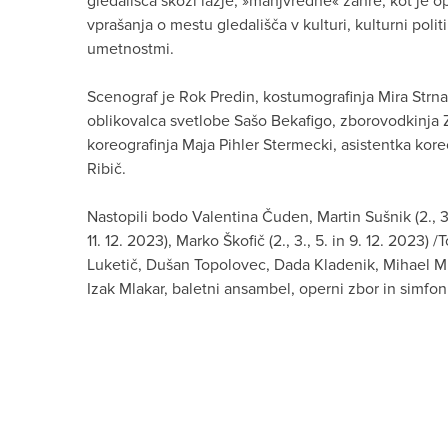
gledališča skozi lažje, »manjvredne« žanre, kot je o
vprašanja o mestu gledališča v kulturi, kulturni poli
umetnostmi.
Scenograf je Rok Predin, kostumografinja Mira Strna
oblikovalca svetlobe Sašo Bekafigo, zborovodkinja 
koreografinja Maja Pihler Stermecki, asistentka koreo
Ribič.
Nastopili bodo Valentina Čuden, Martin Sušnik (2., 3. 
11. 12. 2023), Marko Škofič (2., 3., 5. in 9. 12. 2023) /
Luketič, Dušan Topolovec, Dada Kladenik, Mihael Mik
Izak Mlakar, baletni ansambel, operni zbor in simfon