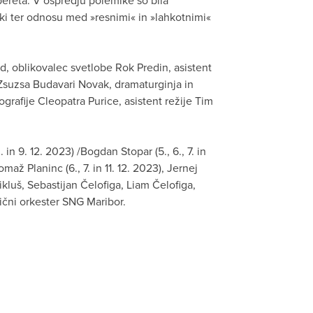
pereta. V ospredju polemike so bila
tiki ter odnosu med »resnimi« in »lahkotnimi«
d, oblikovalec svetlobe Rok Predin, asistent
Zsuzsa Budavari Novak, dramaturginja in
grafije Cleopatra Purice, asistent režije Tim
in 9. 12. 2023) /Bogdan Stopar (5., 6., 7. in
Tomaž Planinc (6., 7. in 11. 12. 2023), Jernej
luš, Sebastijan Čelofiga, Liam Čelofiga,
ični orkester SNG Maribor.