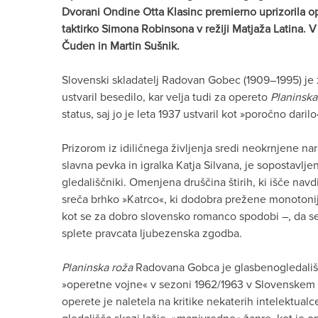
Dvorani Ondine Otta Klasinc premierno uprizorila
taktirko Simona Robinsona v režiji Matjaža Latina. V
Čuden in Martin Sušnik.
Slovenski skladatelj Radovan Gobec (1909–1995) je 
ustvaril besedilo, kar velja tudi za opereto
Planinska
status, saj jo je leta 1937 ustvaril kot »poročno dari
Prizorom iz idiličnega življenja sredi neokrnjene na
slavna pevka in igralka Katja Silvana, je sopostavljen
gledališčniki. Omenjena druščina štirih, ki išče navd
sreča brhko »Katrco«, ki dodobra prežene monotonijo
kot se za dobro slovensko romanco spodobi –, da s
splete pravcata ljubezenska zgodba.
Planinska roža
Radovana Gobca je glasbenogledališko
»operetne vojne« v sezoni 1962/1963 v Slovenskem 
operete je naletela na kritike nekaterih intelektualce