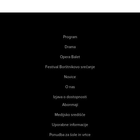
Program
Drama
Opera Balet
Festival Borštnikovo srečanje
Novice
O nas
Izjava o dostopnosti
Abonmaji
Medijsko središče
Uporabne informacije
Ponudba za šole in vrtce