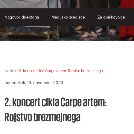
Nagovor direktorja
Medijsko središče
Za obiskovalce
Novica /
2. koncert cikla Carpe artem: Rojstvo brezmejnega
ponedeljek, 13. november 2023
2. koncert cikla Carpe artem:
Rojstvo brezmejnega