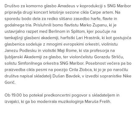
Društvo za komorno glasbo Amadeus v koprodukciji s SNG Maribor
pripravlja drugi koncert letošnje sezone cikla Carpe artem. Na
sporedu bodo dela za redko slišano zasedbo harfe, flavte in
godalnega tria. Prisluhnili bomo flavtistu Marko Zupanu, ki je
ustavrjalno razpet med Berlinom in Splitom, kjer poučuje na
tamkajšnji glasbeni akademiji, harfistki Lari Hrastnik, ki kot gostujoča
glasbenica sodeluje z mnogimi evropskimi orkestri, violinistu
Janezu Podlesku in violistki Maji Rome, ki sta profesorja na
ljubljanski Akademiji za glasbo, ter violončelistu Gorazdu Strliču,
solistu Simfonilnega orkestra SNG Maribor. Posebnost večera pa bo
praizvedba cikla pesmi na poezijo Cirila Zlobca, ki jo je po naročilu
društva napisal skladatelj Dušan Bavdek, v izvedbi sopranistke Nike
Gorič.
Ob 19.00 bo potekal predkoncertni pogovor s skladateljem in
izvajalci, ki ga bo moderirala muzikologinja Maruša Frelih.