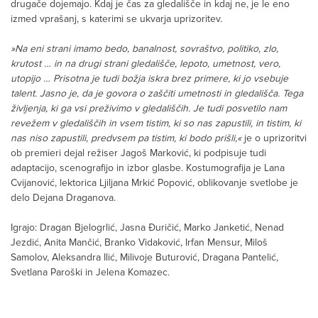
drugače dojemajo. Kdaj je čas za gledališče in kdaj ne, je le eno
izmed vprašanj, s katerimi se ukvarja uprizoritev.
»Na eni strani imamo bedo, banalnost, sovraštvo, politiko, zlo,
krutost … in na drugi strani gledališče, lepoto, umetnost, vero,
utopijo … Prisotna je tudi božja iskra brez primere, ki jo vsebuje
talent. Jasno je, da je govora o zaščiti umetnosti in gledališča. Tega
življenja, ki ga vsi preživimo v gledališčih. Je tudi posvetilo nam
revežem v gledališčih in vsem tistim, ki so nas zapustili, in tistim, ki
nas niso zapustili, predvsem pa tistim, ki bodo prišli,«
je o uprizoritvi
ob premieri dejal režiser Jagoš Marković, ki podpisuje tudi
adaptacijo, scenografijo in izbor glasbe. Kostumografija je Lana
Cvijanović, lektorica Ljiljana Mrkić Popović, oblikovanje svetlobe je
delo Dejana Draganova.
Igrajo: Dragan Bjelogrlić, Jasna Đuričić, Marko Janketić, Nenad
Jezdić, Anita Mančić, Branko Vidaković, Irfan Mensur, Miloš
Samolov, Aleksandra Ilić, Milivoje Buturović, Dragana Pantelić,
Svetlana Paroški in Jelena Komazec.