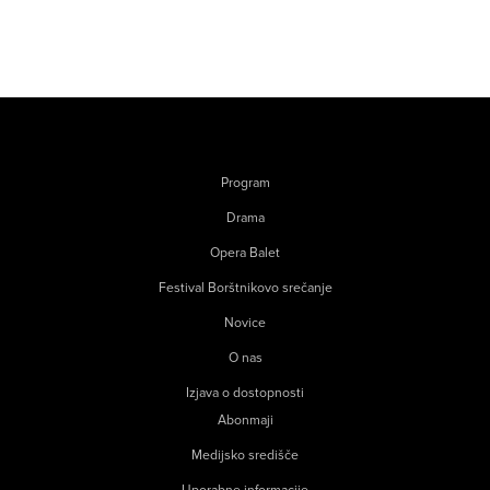
Program
Drama
Opera Balet
Festival Borštnikovo srečanje
Novice
O nas
Izjava o dostopnosti
Abonmaji
Medijsko središče