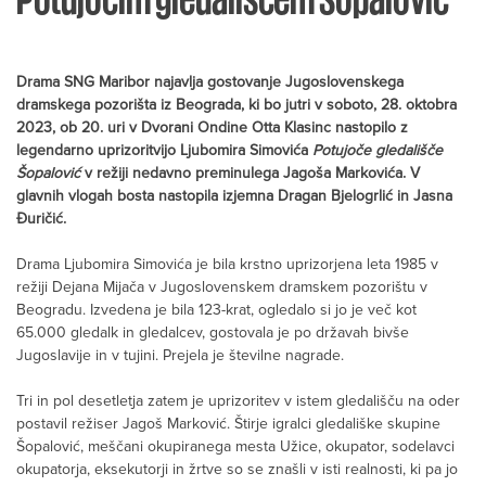
Drama SNG Maribor najavlja gostovanje Jugoslovenskega
dramskega pozorišta iz Beograda, ki bo jutri v soboto, 28. oktobra
2023, ob 20. uri v Dvorani Ondine Otta Klasinc nastopilo z
legendarno uprizoritvijo Ljubomira Simovića
Potujoče gledališče
Šopalović
v režiji nedavno preminulega Jagoša Markovića. V
glavnih vlogah bosta nastopila izjemna Dragan Bjelogrlić in Jasna
Đuričić.
Drama Ljubomira Simovića je bila krstno uprizorjena leta 1985 v
režiji Dejana Mijača v Jugoslovenskem dramskem pozorištu v
Beogradu. Izvedena je bila 123-krat, ogledalo si jo je več kot
65.000 gledalk in gledalcev, gostovala je po državah bivše
Jugoslavije in v tujini. Prejela je številne nagrade.
Tri in pol desetletja zatem je uprizoritev v istem gledališču na oder
postavil režiser Jagoš Marković. Štirje igralci gledališke skupine
Šopalović, meščani okupiranega mesta Užice, okupator, sodelavci
okupatorja, eksekutorji in žrtve so se znašli v isti realnosti, ki pa jo