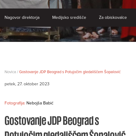
Nagovor direktorja
Medijsko središče
Za obiskovalce
Novica /
Gostovanje JDP Beograd s Potujočim gledališčem Šopalović
petek, 27. oktober 2023
Fotografija:
Nebojša Babić
Gostovanje JDP Beograd s
Potujočim gledališčem Šopalović