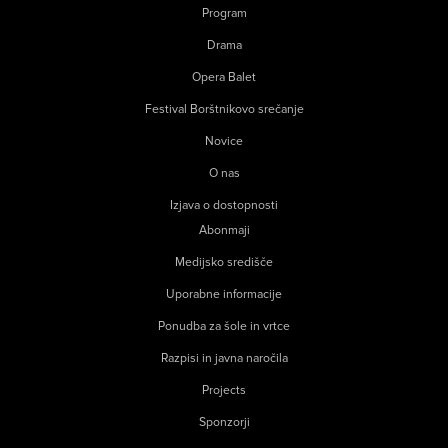
Program
Drama
Opera Balet
Festival Borštnikovo srečanje
Novice
O nas
Izjava o dostopnosti
Abonmaji
Medijsko središče
Uporabne informacije
Ponudba za šole in vrtce
Razpisi in javna naročila
Projects
Sponzorji