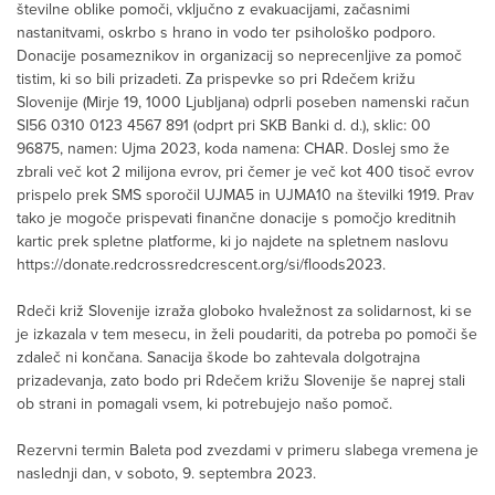
številne oblike pomoči, vključno z evakuacijami, začasnimi
nastanitvami, oskrbo s hrano in vodo ter psihološko podporo.
Donacije posameznikov in organizacij so neprecenljive za pomoč
tistim, ki so bili prizadeti. Za prispevke so pri Rdečem križu
Slovenije (Mirje 19, 1000 Ljubljana) odprli poseben namenski račun
SI56 0310 0123 4567 891 (odprt pri SKB Banki d. d.), sklic: 00
96875, namen: Ujma 2023, koda namena: CHAR. Doslej smo že
zbrali več kot 2 milijona evrov, pri čemer je več kot 400 tisoč evrov
prispelo prek SMS sporočil UJMA5 in UJMA10 na številki 1919. Prav
tako je mogoče prispevati finančne donacije s pomočjo kreditnih
kartic prek spletne platforme, ki jo najdete na spletnem naslovu
https://donate.redcrossredcrescent.org/si/floods2023.
Rdeči križ Slovenije izraža globoko hvaležnost za solidarnost, ki se
je izkazala v tem mesecu, in želi poudariti, da potreba po pomoči še
zdaleč ni končana. Sanacija škode bo zahtevala dolgotrajna
prizadevanja, zato bodo pri Rdečem križu Slovenije še naprej stali
ob strani in pomagali vsem, ki potrebujejo našo pomoč.
Rezervni termin Baleta pod zvezdami v primeru slabega vremena je
naslednji dan, v soboto, 9. septembra 2023.