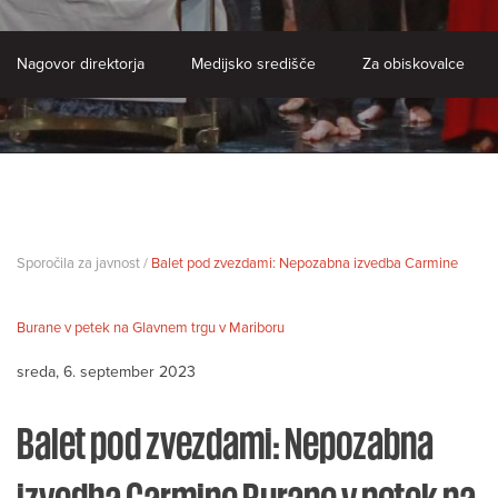
Nagovor direktorja
Medijsko središče
Za obiskovalce
Sporočila za javnost /
Balet pod zvezdami: Nepozabna izvedba Carmine
Burane v petek na Glavnem trgu v Mariboru
sreda, 6. september 2023
Balet pod zvezdami: Nepozabna
izvedba Carmine Burane v petek na