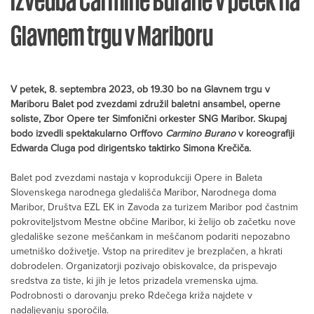
Glavnem trgu v Mariboru
V petek, 8. septembra 2023, ob 19.30 bo na Glavnem trgu v
Mariboru Balet pod zvezdami združil baletni ansambel, operne
soliste, Zbor Opere ter Simfonični orkester SNG Maribor. Skupaj
bodo izvedli spektakularno Orffovo
Carmino Burano
v koreografiji
Edwarda Cluga pod dirigentsko taktirko Simona Krečiča.
Balet pod zvezdami nastaja v koprodukciji Opere in Baleta
Slovenskega narodnega gledališča Maribor, Narodnega doma
Maribor, Društva EZL EK in Zavoda za turizem Maribor pod častnim
pokroviteljstvom Mestne občine Maribor, ki želijo ob začetku nove
gledališke sezone meščankam in meščanom podariti nepozabno
umetniško doživetje. Vstop na prireditev je brezplačen, a hkrati
dobrodelen. Organizatorji pozivajo obiskovalce, da prispevajo
sredstva za tiste, ki jih je letos prizadela vremenska ujma.
Podrobnosti o darovanju preko Rdečega križa najdete v
nadaljevanju sporočila.