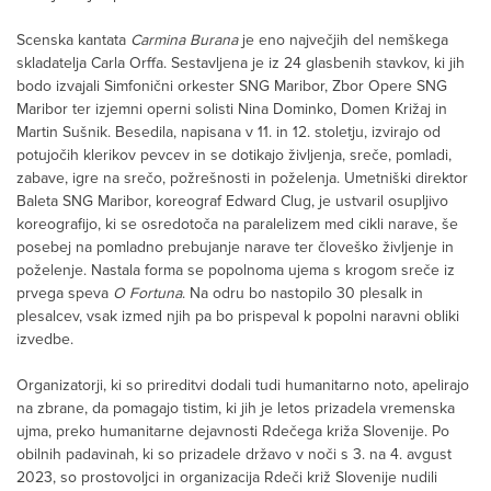
Scenska kantata
Carmina Burana
je eno največjih del nemškega
skladatelja Carla Orffa. Sestavljena je iz 24 glasbenih stavkov, ki jih
bodo izvajali Simfonični orkester SNG Maribor, Zbor Opere SNG
Maribor ter izjemni operni solisti Nina Dominko, Domen Križaj in
Martin Sušnik. Besedila, napisana v 11. in 12. stoletju, izvirajo od
potujočih klerikov pevcev in se dotikajo življenja, sreče, pomladi,
zabave, igre na srečo, požrešnosti in poželenja. Umetniški direktor
Baleta SNG Maribor, koreograf Edward Clug, je ustvaril osupljivo
koreografijo, ki se osredotoča na paralelizem med cikli narave, še
posebej na pomladno prebujanje narave ter človeško življenje in
poželenje. Nastala forma se popolnoma ujema s krogom sreče iz
prvega speva
O Fortuna
. Na odru bo nastopilo 30 plesalk in
plesalcev, vsak izmed njih pa bo prispeval k popolni naravni obliki
izvedbe.
Organizatorji, ki so prireditvi dodali tudi humanitarno noto, apelirajo
na zbrane, da pomagajo tistim, ki jih je letos prizadela vremenska
ujma, preko humanitarne dejavnosti Rdečega križa Slovenije. Po
obilnih padavinah, ki so prizadele državo v noči s 3. na 4. avgust
2023, so prostovoljci in organizacija Rdeči križ Slovenije nudili