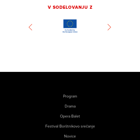
V SODELOVANJU Z
Program
Drama
Opera Balet
Festival Borštnikovo srečanje
Novice