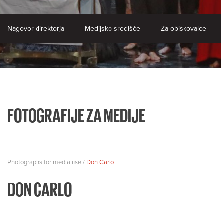
Nagovor direktorja
Medijsko središče
Za obiskovalce
FOTOGRAFIJE ZA MEDIJE
Photographs for media use /
Don Carlo
DON CARLO