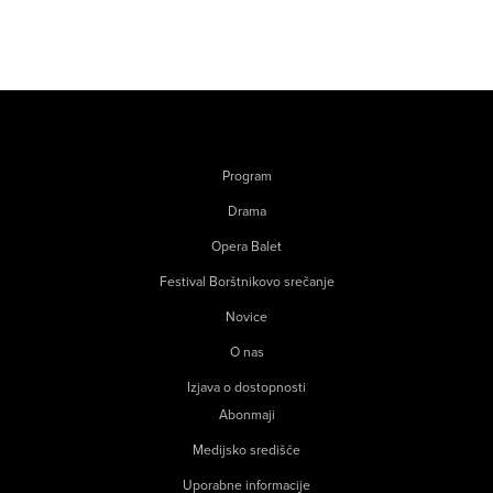
Program
Drama
Opera Balet
Festival Borštnikovo srečanje
Novice
O nas
Izjava o dostopnosti
Abonmaji
Medijsko središče
Uporabne informacije