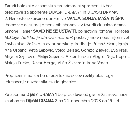
Zaradi bolezni v ansamblu smo primorani spremeniti izbor
predstave za abonente DIJAŠKI DRAMA 1 in DIJAŠKI DRAMA
2. Namesto razpisane uprizoritve
VANJA, SONJA, MAŠA IN ŠPIK
bomo v okviru prej omenjenih abonmajev izvedli aktualno dramo
Simone Hamer
SAMO NE SE USTAVIT!,
po motivih romana Horacea
McCoya
Tudi konje streljajo, mar ne?,
postavljeno v neusmiljen svet
šovbiznisa. Režiser in avtor odrske priredbe je Primož Ekart, igrajo
Ana Urbanc, Petja Labović, Vojko Belšak, Gorazd Žilavec, Eva Kraš,
Mirjana Šajinović, Matija Stipanič, Viktor Hrvatin Meglič, Nejc Ropret,
Mateja Pucko, Davor Herga, Maša Žilavec in Irena Varga.
Prepričani smo, da bo usoda tekmovalcev reality plesnega
tekmovanje navdahnila mlade gledalce.
Za abonma
Dijaški DRAMA 1
bo predstava odigrana 23. novembra,
za abonma
Dijaški DRAMA 2
pa 24. novembra 2023 ob 19. uri.