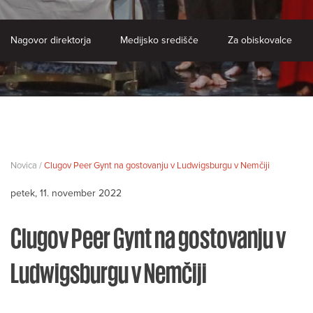
Nagovor direktorja
Medijsko središče
Za obiskovalce
Novica /
Clugov Peer Gynt na gostovanju v Ludwigsburgu v Nemčiji
petek, 11. november 2022
Clugov Peer Gynt na gostovanju v
Ludwigsburgu v Nemčiji