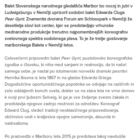
Balet Slovenskega narodnega gledališča Maribor bo nocoj in jutri v
Ludwigsburgu v Nemčiji uprizoril sodobni balet Edwarda Cluga
Peer Gynt
. Znamenita dvorana Forum am Schlosspark v Nemčiji že
desetletja slovi kot center, kjer se predstavljajo vrhunske
mednarodne produkcije
trenutno najpomembnejših koreografov
svetovnega spektra sodobnega plesa. To je že tretje gostovanje
mariborskega Baleta v Nemčiji letos.
Celovečerni pripovedni balet
Peer Gynt,
pustolovsko koreografska
zgodba o človeku, ki niha med sanjami in realnostjo, da bi našel
samega sebe, je nastal po istoimenski norveški dramski pesnitvi
Henrika Ibsena iz leta 1867 in na glasbo Edvarda Griega.
Dogodivščine oportunističnega popotnika se odvijajo na različnih in
zelo oddaljenih koncih sveta, dokler se na stara leta ne vrne domov
k svoji prvi ljubezni Solveig, ki ga je vse življenje zvesto čakala in
predstavlja njegovo zadnjo možnost za odrešitev. Koreograf
Edward Clug, sledeč tradiciji neoklasičnega pripovedovanja,
občinstvo vodi v kraljestva opojne samoironije, absurda in
nadrealizma.
Po praizvedbi v Mariboru leta 2015 je predstava takoj navdušila