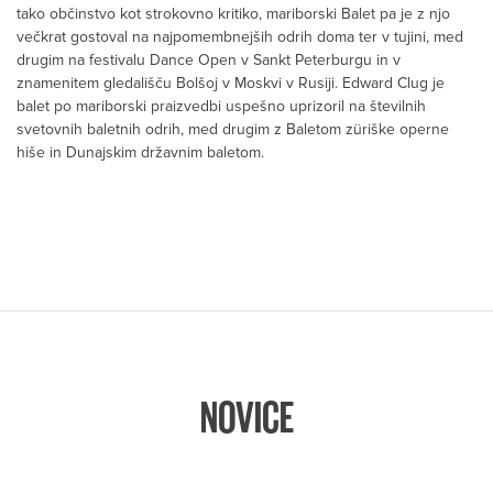
tako občinstvo kot strokovno kritiko, mariborski Balet pa je z njo
večkrat gostoval na najpomembnejših odrih doma ter v tujini, med
drugim na festivalu Dance Open v Sankt Peterburgu in v
znamenitem gledališču Bolšoj v Moskvi v Rusiji. Edward Clug je
balet po mariborski praizvedbi uspešno uprizoril na številnih
svetovnih baletnih odrih, med drugim z Baletom züriške operne
hiše in Dunajskim državnim baletom.
NOVICE