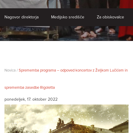
Nagovor direktorja
Medijsko središče
Za obiskovalce
Novica /
Sprememba programa – odpoved koncertov z Željkom Lučićem in
sprememba zasedbe Rigoletta
ponedeljek, 17. oktober 2022