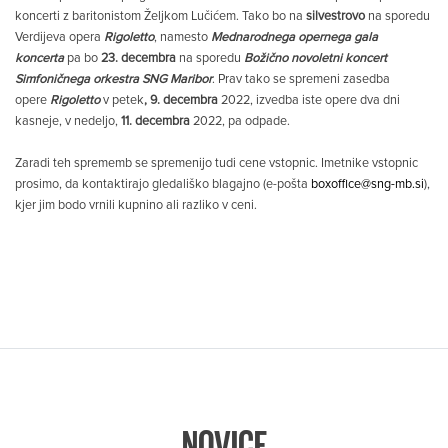
koncerti z baritonistom Željkom Lučićem. Tako bo na
silvestrovo
na sporedu
Verdijeva opera
Rigoletto
, namesto
Mednarodnega opernega gala
koncerta
pa bo
23. decembra
na sporedu
Božično novoletni koncert
Simfoničnega orkestra SNG Maribor
. Prav tako se spremeni zasedba
opere
Rigoletto
v petek
, 9. decembra
2022, izvedba iste opere dva dni
kasneje, v nedeljo,
11. decembra
2022, pa odpade.
Zaradi teh sprememb se spremenijo tudi cene vstopnic. Imetnike vstopnic
prosimo, da kontaktirajo gledališko blagajno (e-pošta
boxoffice@sng-mb.si
),
kjer jim bodo vrnili kupnino ali razliko v ceni.
NOVICE