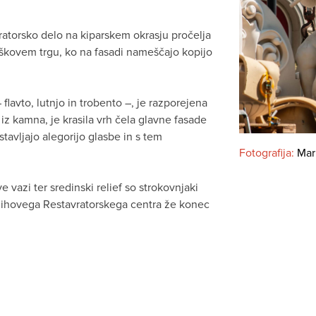
ratorsko delo na kiparskem okrasju pročelja
kovem trgu, ko na fasadi nameščajo kopijo
 flavto, lutnjo in trobento –, je razporejena
 iz kamna, je krasila vrh čela glavne fasade
dstavljajo alegorijo glasbe in s tem
Fotografija:
Mar
 vazi ter sredinski relief so strokovnjaki
njihovega Restavratorskega centra že konec