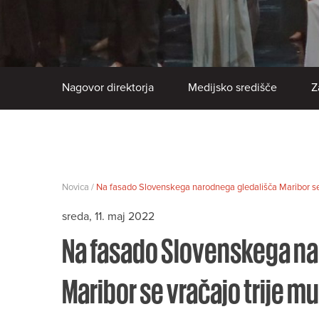
Nagovor direktorja
Medijsko središče
Z
Novica /
Na fasado Slovenskega narodnega gledališča Maribor se v
sreda, 11. maj 2022
Na fasado Slovenskega na
Maribor se vračajo trije mu