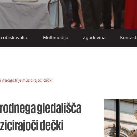
a obiskovalce
Multimedija
Zgodovina
Kontakt
račajo trije muzicirajoči dečki
rodnega gledališča
zicirajoči dečki