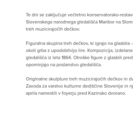
Te dni se zaključuje večletno konservatorsko-restav
Slovenskega narodnega gledališča Maribor na Slomš
treh muzicirajočih dečkov.
Figuralna skupina treh dečkov, ki igrajo na glasbila –
okoli grba z upodobitvijo lire. Kompozicija, izdelana
gledališča iz leta 1864. Otroške figure z glasbili pre
opominjajo na poslanstvo gledališča.
Originalne skulpture treh muzicirajočih dečkov in dve
Zavoda za varstvo kulturne dediščine Slovenije in 
aprila namestili v foyerju pred Kazinsko dvorano.