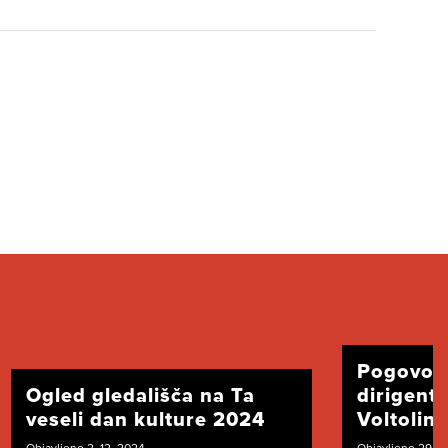
Pogovor
Ogled gledališča na Ta
dirigent
veseli dan kulture 2024
Voltolini