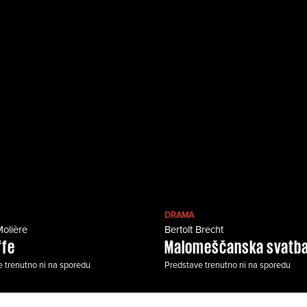
DRAMA
Molière
Bertolt Brecht
ffe
Malomeščanska svatb
 trenutno ni na sporedu
Predstave trenutno ni na sporedu