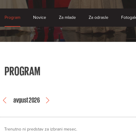
Program
Novice
Za mlade
Za odrasle
Fotogale
PROGRAM
avgust 2026
Trenutno ni predstav za izbrani mesec.