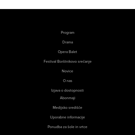
Program
Drama
Opera Balet
Festival Borštnikovo srečanje
Novice
O nas
Izjava o dostopnosti
Abonmaji
Medijsko središče
Uporabne informacije
Ponudba za šole in vrtce