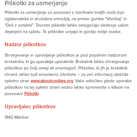
Piškotki za usmerjanje
Piškotki za usmerjanje so povezani s storitvami tretjih oseb (npr.
oglaševalska in družabna omrežja), na primer gumba “Všečkaj” in
“Deli z ostalimi”. Tovrstni piškotki lahko omogočajo sledenje vašim
dejanjem na spletu. Te piškotke urejajo in gostijo tretje osebe.
Nadzor piškotkov
Shranjevanje in upravljanje piškotkov je pod popolnim nadzorom
brskalnika, ki ga uporablja uporabnik. Brskalnik lahko shranjevanje
piškotkov po želji omeji ali onemogoči. Piškotke, ki jih je brskalnik
shranil, lahko tudi enostavno izbrišete – za več informacij obiščite
spletno stran
www.aboutcookies.org
. Vašo odločitev glede uporabe
piškotkov na tej spletni strani vedno lahko spremenite s klikom na
povezavo
Piškotki
.
Upravljalec piškotkov
SNG Maribor.