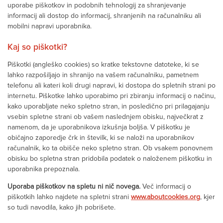
uporabe piškotkov in podobnih tehnologij za shranjevanje
informacij ali dostop do informacij, shranjenih na računalniku ali
mobilni napravi uporabnika.
Kaj so piškotki?
Piškotki (angleško cookies) so kratke tekstovne datoteke, ki se
lahko razpošiljajo in shranijo na vašem računalniku, pametnem
telefonu ali kateri koli drugi napravi, ki dostopa do spletnih strani po
internetu. Piškotke lahko uporabimo pri zbiranju informacij o načinu,
kako uporabljate neko spletno stran, in posledično pri prilagajanju
vsebin spletne strani ob vašem naslednjem obisku, največkrat z
namenom, da je uporabnikova izkušnja boljša. V piškotku je
običajno zaporedje črk in številk, ki se naloži na uporabnikov
računalnik, ko ta obišče neko spletno stran. Ob vsakem ponovnem
obisku bo spletna stran pridobila podatek o naloženem piškotku in
uporabnika prepoznala.
Uporaba piškotkov na spletu ni nič novega.
Več informacij o
piškotkih lahko najdete na spletni strani
www.aboutcookies.org
, kjer
so tudi navodila, kako jih pobrišete.