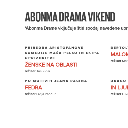
ABONMA DRAMA VIKEND
*Abonma Drame vključuje štiri spodaj navedene uprizor
PRIREDBA ARISTOFANOVE
BERTOL
KOMEDIJE MAŠA PELKO IN EKIPA
MALOM
UPRIZORITVE
režiser
Mate
ŽENSKE NA OBLASTI
režiser
Juš Zidar
PO MOTIVIH JEANA RACINA
DRAGO
FEDRA
IN LJU
režiser
Livija Pandur
režiser
Luk