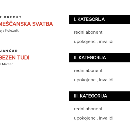
T BRECHT
I. KATEGORIJA
EŠČANSKA SVATBA
ja Koležnik
redni abonenti
upokojenci, invalidi
 JANČAR
BEZEN TUDI
II. KATEGORIJA
a Marcen
redni abonenti
upokojenci, invalidi
III. KATEGORIJA
redni abonenti
upokojenci, invalidi