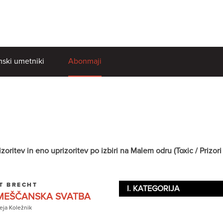
ski umetniki
Abonmaji
itev in eno uprizoritev po izbiri na Malem odru (Toxic / Prizori i
T BRECHT
I. KATEGORIJA
EŠČANSKA SVATBA
ja Koležnik