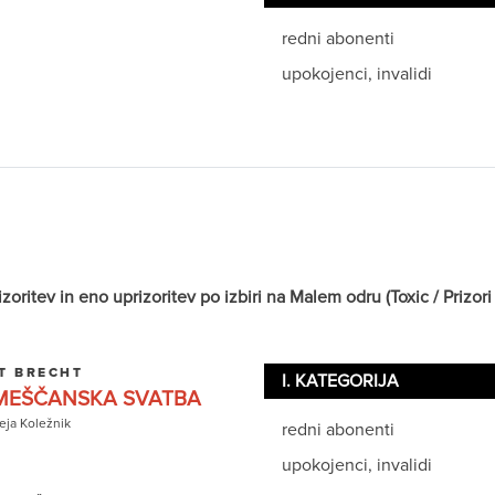
redni abonenti
upokojenci, invalidi
itev in eno uprizoritev po izbiri na Malem odru (Toxic / Prizori i
T BRECHT
I. KATEGORIJA
EŠČANSKA SVATBA
ja Koležnik
redni abonenti
upokojenci, invalidi