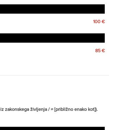
100 €
85 €
z zakonskega življenja / ≈ [približno enako kot]).