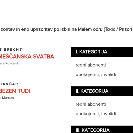
itev in eno uprizoritev po izbiri na Malem odru (Toxic / Prizori i
T BRECHT
I. KATEGORIJA
EŠČANSKA SVATBA
ja Koležnik
redni abonenti
upokojenci, invalidi
 JANČAR
BEZEN TUDI
II. KATEGORIJA
a Marcen
redni abonenti
upokojenci, invalidi
III. KATEGORIJA