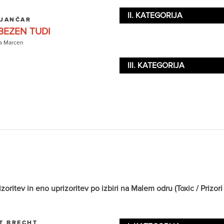
II. KATEGORIJA
 JANČAR
BEZEN TUDI
a Marcen
III. KATEGORIJA
itev in eno uprizoritev po izbiri na Malem odru (Toxic / Prizori i
T BRECHT