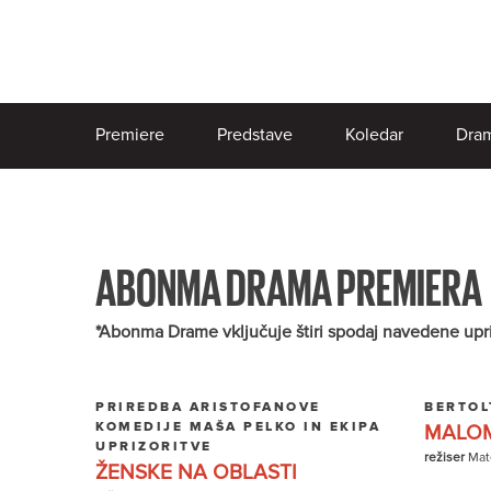
Premiere
Predstave
Koledar
Dram
ABONMA DRAMA PREMIERA
*Abonma Drame vključuje štiri spodaj navedene uprizor
PRIREDBA ARISTOFANOVE
BERTOL
KOMEDIJE MAŠA PELKO IN EKIPA
MALOM
UPRIZORITVE
režiser
Mate
ŽENSKE NA OBLASTI