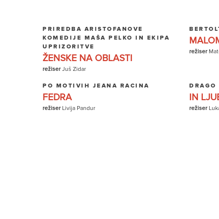
PRIREDBA ARISTOFANOVE
BERTOL
KOMEDIJE MAŠA PELKO IN EKIPA
MALOM
UPRIZORITVE
režiser
Mate
ŽENSKE NA OBLASTI
režiser
Juš Zidar
PO MOTIVIH JEANA RACINA
DRAGO
FEDRA
IN LJU
režiser
Livija Pandur
režiser
Luk