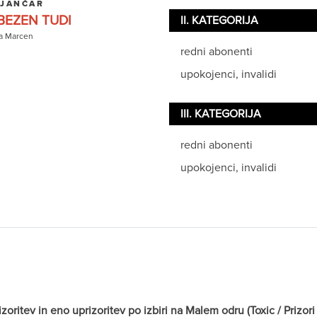
 JANČAR
BEZEN TUDI
II. KATEGORIJA
a Marcen
redni abonenti
upokojenci, invalidi
III. KATEGORIJA
redni abonenti
upokojenci, invalidi
itev in eno uprizoritev po izbiri na Malem odru (Toxic / Prizori i