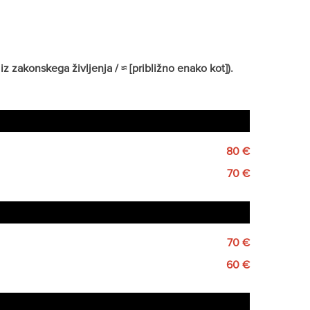
z zakonskega življenja / ≈ [približno enako kot]).
80 €
70 €
70 €
60 €