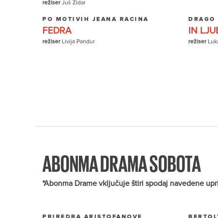
režiser
Juš Zidar
PO MOTIVIH JEANA RACINA
DRAGO
FEDRA
IN LJU
režiser
Livija Pandur
režiser
Luk
ABONMA DRAMA SOBOTA
*Abonma Drame vključuje štiri spodaj navedene uprizor
PRIREDBA ARISTOFANOVE
BERTOL