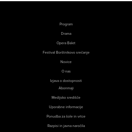
Program
Drama
Opera Balet
Festival Borštnikovo srečanje
Novice
O nas
Izjava o dostopnosti
Abonmaji
Medijsko središče
Uporabne informacije
Ponudba za šole in vrtce
Razpisi in javna naročila