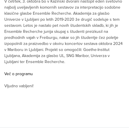
V četrtek, 3. oktobra bo v Kazinski dvorani nastopil eden svetovno
najbolj uveljavljenih komornih sestavov za interpretacijo sodobne
klasične glasbe Ensemble Recherche. Akademija za glasbo
Univerze v Ljubljani po letih 2019-2020 že drugič sodeluje s tem
sestavom. Letos je nastalo pet novih študentskih skladb, ki jih je
Ensemble Recherche junija skupaj s študenti preizkusil na
predhodnih vajah v Freiburgu, nakar so jih študentje čez poletje
izpopolnili za praizvedbo v okviru koncertov sestava oktobra 2024
v Mariboru in Ljubljani. Projekt so omogočili: Goethe-Institut
Ljubljana, Akademija za glasbo UL, SNG Maribor, Univerza v
Ljubljani ter Ensemble Recherche.
Več o programu
Vljudno vabljeni!