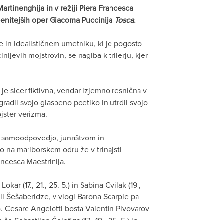
artinenghija in v režiji Piera Francesca
menitejših oper Giacoma Puccinija
Tosca
.
je in idealističnem umetniku, ki je pogosto
jevih mojstrovin, se nagiba k trilerju, kjer
e sicer fiktivna, vendar izjemno resnična v
radil svojo glasbeno poetiko in utrdil svojo
jster verizma.
i, samoodpovedjo, junaštvom in
bo na mariborskem odru že v trinajsti
rancesca Maestrinija.
kar (17., 21., 25. 5.) in Sabina Cvilak (19.,
eil Šešaberidze, v vlogi Barona Scarpie pa
. 5.). Cesare Angelotti bosta Valentin Pivovarov