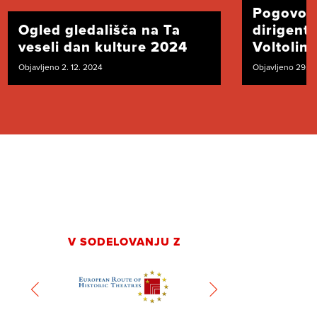
Pogovor
Ogled gledališča na Ta
dirigent
veseli dan kulture 2024
Voltolini
Objavljeno 2. 12. 2024
Objavljeno 29. 1
V SODELOVANJU Z