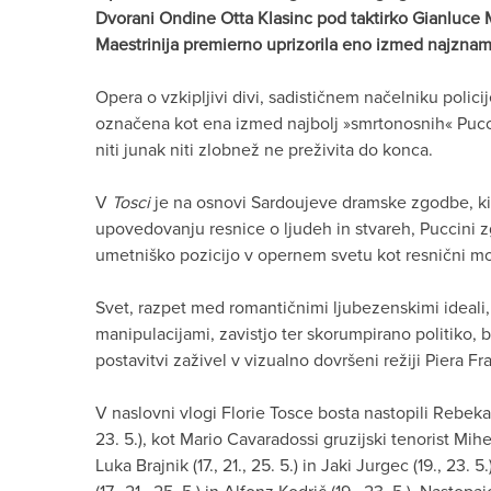
Dvorani Ondine Otta Klasinc pod taktirko Gianluce M
Maestrinija premierno uprizorila eno izmed najzna
Opera o vzkipljivi divi, sadističnem načelniku polici
označena kot ena izmed najbolj »smrtonosnih« Puccini
niti junak niti zlobnež ne preživita do konca.
V
Tosci
je na osnovi Sardoujeve dramske zgodbe, ki j
upovedovanju resnice o ljudeh in stvareh, Puccini zg
umetniško pozicijo v opernem svetu kot resnični mo
Svet, razpet med romantičnimi ljubezenskimi ideal
manipulacijami, zavistjo ter skorumpirano politiko, 
postavitvi zaživel v vizualno dovršeni režiji Piera F
V naslovni vlogi Florie Tosce bosta nastopili Rebeka Lo
23. 5.), kot Mario Cavaradossi gruzijski tenorist Mih
Luka Brajnik (17., 21., 25. 5.) in Jaki Jurgec (19., 23