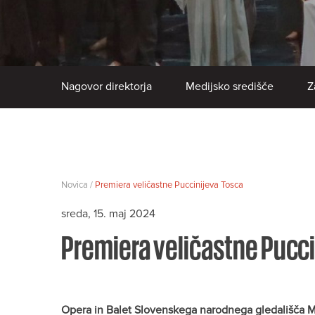
Nagovor direktorja
Medijsko središče
Z
Novica /
Premiera veličastne Puccinijeva Tosca
sreda, 15. maj 2024
Premiera veličastne Pucci
Opera in Balet Slovenskega narodnega gledališča Ma