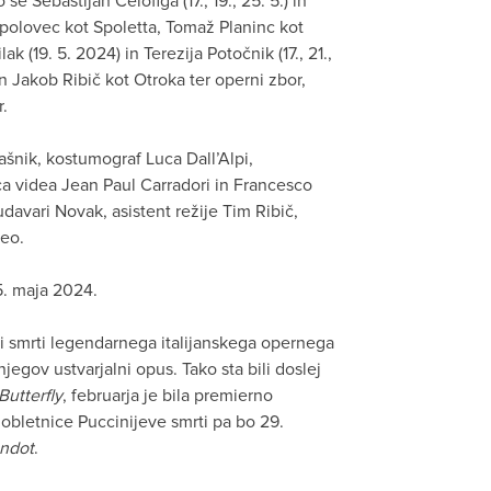
o še Sebastijan Čelofiga (17., 19., 25. 5.) in
opolovec kot Spoletta, Tomaž Planinc kot
k (19. 5. 2024) in Terezija Potočnik (17., 21.,
in Jakob Ribič kot Otroka ter operni zbor,
.
ašnik, kostumograf Luca Dall’Alpi,
ca videa Jean Paul Carradori in Francesco
davari Novak, asistent režije Tim Ribič,
eo.
25. maja 2024.
i smrti legendarnega italijanskega opernega
egov ustvarjalni opus. Tako sta bili doslej
utterfly
, februarja je bila premierno
e obletnice Puccinijeve smrti pa bo 29.
ndot
.