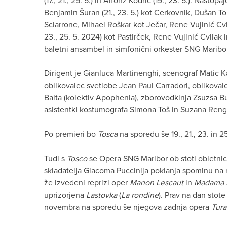
(17., 21., 25. 5.) in Alfonz Kodrič (19., 23. 5.). Nastopaj
Benjamin Šuran (21., 23. 5.) kot Cerkovnik, Dušan T
Sciarrone, Mihael Roškar kot Ječar, Rene Vujinić Cvila
23., 25. 5. 2024) kot Pastirček, Rene Vujinić Cvilak 
baletni ansambel in simfonični orkester SNG Maribor
Dirigent je Gianluca Martinenghi, scenograf Matic K
oblikovalec svetlobe Jean Paul Carradori, oblikoval
Baita (kolektiv Apophenia), zborovodkinja Zsuzsa Bu
asistentki kostumografa Simona Toš in Suzana Reng
Po premieri bo
Tosca
na sporedu še 19., 21., 23. in 
Tudi s
Tosco
se Opera SNG Maribor ob stoti obletnic
skladatelja Giacoma Puccinija poklanja spominu na nj
že izvedeni reprizi oper
Manon Lescaut
in
Madama B
uprizorjena
Lastovka
(
La rondine
). Prav na dan stot
novembra na sporedu še njegova zadnja opera
Tura