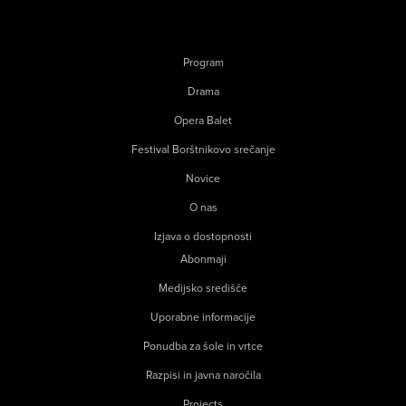
Program
Drama
Opera Balet
Festival Borštnikovo srečanje
Novice
O nas
Izjava o dostopnosti
Abonmaji
Medijsko središče
Uporabne informacije
Ponudba za šole in vrtce
Razpisi in javna naročila
Projects