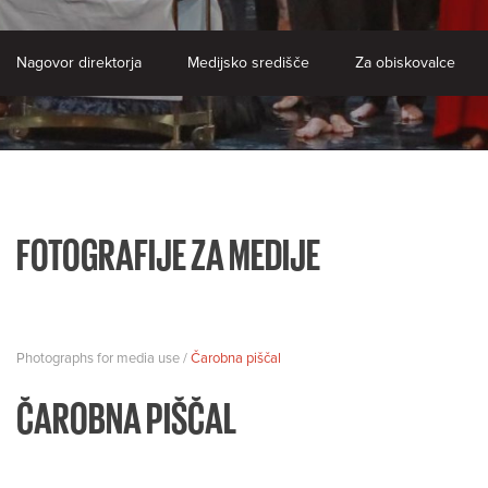
Nagovor direktorja
Medijsko središče
Za obiskovalce
FOTOGRAFIJE ZA MEDIJE
Photographs for media use /
Čarobna piščal
ČAROBNA PIŠČAL