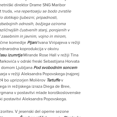
metniški direktor Drame SNG Maribor
t truda,
»na repertoarju se bodo zvrstile
o dotikajo ljubezni, pripadnosti,
medsebojnih odnosih, božjega oziroma
zličnejših čustvenih stanj, porojenih v
 zasebnim in javnim, vojno in mirom,
črne komedije
Pijani
Ivana Viripajeva v režiji
mednarodna koprodukcija v okviru
času izumrtja
Mirande Rose Hall v režiji Tina
rkovića v odrski freski Sebastijana Horvata
im domom Ljubljana
Pod svobodnim soncem
rja v režiji Aleksandra Popovskega (najprej
024 bo uprizorjen Molièrov
Tartuffe
v
ga in režijskega izraza Diega de Bree,
rgmana v postavitvi mlade koroškoslovenske
ki postavitvi Aleksandra Popovskega.
izoritev. V jesenski del operne sezone