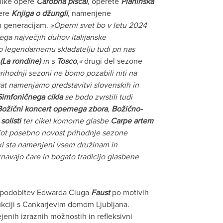
elike opere
Čarobna piščal
, operete
Planinska
pere
Knjiga o džungli
, namenjene
m generacijam.
»Operni svet bo v letu 2024
ega največjih duhov italijanske
o legendarnemu skladatelju tudi pri nas
(La rondine)
in s
Tosco
,«
drugi del sezone
rihodnji sezoni ne bomo pozabili niti na
rat namenjamo predstavitvi slovenskih in
Simfoničnega cikla
se bodo zvrstili tudi
Božični koncert opernega zbora
,
Božično-
solisti
ter cikel komorne glasbe
Carpe artem
Kot posebno novost prihodnje sezone
 ki sta namenjeni vsem družinam in
navajo čare in bogato tradicijo glasbene
upodobitev Edwarda Cluga
Faust
po motivih
kciji s Cankarjevim domom Ljubljana.
enih izraznih možnostih in refleksivni