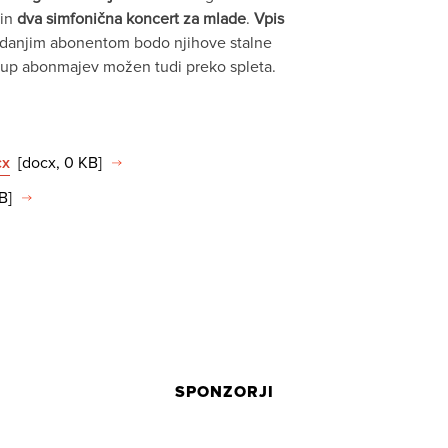
in
dva simfonična koncert za mlade
.
Vpis
kdanjim abonentom bodo njihove stalne
akup abonmajev možen tudi preko spleta.
cx
[docx, 0 KB]
B]
SPONZORJI