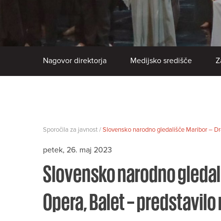
Nagovor direktorja
Medijsko središče
Z
Sporočila za javnost /
Slovensko narodno gledališče Maribor – D
petek, 26. maj 2023
Slovensko narodno gledali
Opera, Balet – predstavilo