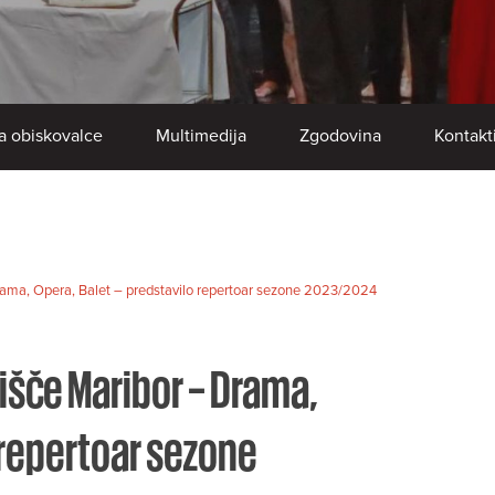
a obiskovalce
Multimedija
Zgodovina
Kontakt
rama, Opera, Balet – predstavilo repertoar sezone 2023/2024
šče Maribor – Drama,
 repertoar sezone