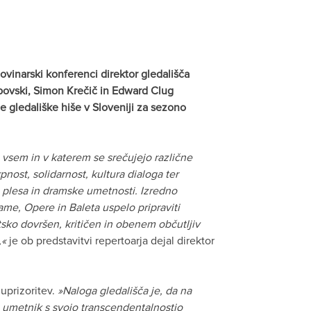
inarski konferenci direktor gledališča
opovski, Simon Krečič in Edward Clug
e gledališke hiše v Sloveniji za sezono
 vsem in v katerem se srečujejo različne
pnost, solidarnost, kultura dialoga ter
, plesa in dramske umetnosti. Izredno
me, Opere in Baleta uspelo pripraviti
tsko dovršen, kritičen in obenem občutljiv
,«
je ob predstavitvi repertoarja dejal direktor
uprizoritev.
»Naloga gledališča je, da na
 umetnik s svojo transcendentalnostjo