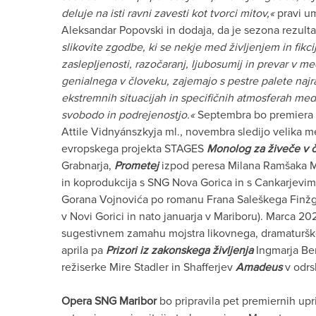
deluje na isti ravni zavesti kot tvorci mitov,«
pravi u
Aleksandar Popovski in dodaja, da je sezona rezulta
slikovite zgodbe, ki se nekje med življenjem in fikcij
zaslepljenosti, razočaranj, ljubosumij in prevar v 
genialnega v človeku, zajemajo s pestre palete najra
ekstremnih situacijah in specifičnih atmosferah med
svobodo in podrejenostjo.«
Septembra bo premiera 
Attile Vidnyánszkyja ml., novembra sledijo velika 
evropskega projekta STAGES
Monolog za živeče v 
Grabnarja,
Prometej
izpod peresa Milana Ramšaka Ma
in koprodukcija s SNG Nova Gorica in s Cankarjev
Gorana Vojnovića po romanu Frana Saleškega Finžga
v Novi Gorici in nato januarja v Mariboru). Marca 2
sugestivnem zamahu mojstra likovnega, dramaturške
aprila pa
Prizori iz zakonskega življenja
Ingmarja Be
režiserke Mire Stadler in Shafferjev
Amadeus
v odrs
Opera SNG Maribor
bo pripravila pet premiernih upr