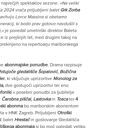
 največjih spektaklov sezone.
»Na veliki
a 2024 vrača priljubljeni balet
Grk Zorba
avitvijo Lorce Massina si obetamo
neracij, ki bodo prav gotovo navdušili s
,«
je povedal umetniški direktor Baleta
e iz prejšnjih let, med drugimi takoj na
neprekinjeno na repertoarju mariborskega
ene
abonmajske ponudbe
. Drama razpisuje
 Potujoče gledališče Šopalović, Božična
der
, ki vključuje uprizoritve
Monolog za
ja,
dve gostujoči uprizoritvi ter eno
foniki
v posebni ponudbi za ljubitelje
e
Čarobna piščal, Lastovka
in
Tosca
ter
4
pski abonma
bo mariborskim abonentom
ta v HNK Zagreb. Priljubljeni
Otroški
i
, balet
Hrestač
in gostovanje Gledališča
ališkega abonmaja
si bo moč ogledati veliko