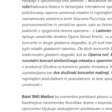
vstopajo z uprizoritvijo treh premier – Mozartove v
roža
Radovana Gobca in fantazijske interaktivne o
približevanju operne umetnost mladim in najmlajši
zaznamovala stoletnica smrti Giacoma Puccinija, en
poznoromantične in veristične opere, zato se želim
pokloniti z njegovima dvema operama – z
Lastovko 
opisuje umetniški direktor Opere Simon Krečič,
»v p
koncerte in druge glasbene dogodke, ki jih tudi tok
tujih mladih glasbenih talentov. Ob štirih koncertih
tradicionalni glasbeni dogodki, kot so
Operna noč
,
novoletni koncert simfoničnega orkestra z opernimi 
v produkciji Društva za komorno glasbo Amadeus. 
izpostavljamo kar
dve družinski koncertni matineji
,
najmlajšim poslušalkam in poslušalcem, ki šele spoz
umetnosti.«
Balet SNG
Maribor
bo novembra predstavil plesno 
Goethejeve istoimenske filozofske drame v koprodu
Uprizoritev kljubuje ukalupljenim predstavam o omej