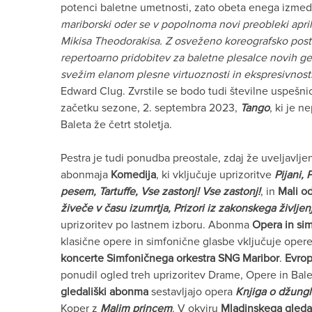
potenci baletne umetnosti, zato obeta enega izmed
mariborski oder se v popolnoma novi preobleki april
Mikisa Theodorakisa. Z osveženo koreografsko post
repertoarno pridobitev za baletne plesalce novih ge
svežim elanom plesne virtuoznosti in ekspresivnosti
Edward Clug. Zvrstile se bodo tudi številne uspešnic
začetku sezone, 2. septembra 2023,
Tango
, ki je 
Baleta že četrt stoletja.
Pestra je tudi ponudba preostale, zdaj že uveljavlj
abonmaja
Komedija
, ki vključuje uprizoritve
Pijani,
pesem, Tartuffe, Vse zastonj! Vse zastonj!
, in
Mali o
živeče v času izumrtja, Prizori iz zakonskega življen
uprizoritev po lastnem izboru. Abonma
Opera in sim
klasične opere in simfonične glasbe vključuje oper
koncerte Simfoničnega orkestra SNG Maribor
.
Evro
ponudil ogled treh uprizoritev Drame, Opere in Bale
gledališki abonma
sestavljajo opera
Knjiga o džungl
Koper z
Malim princem
. V okviru
Mladinskega gled