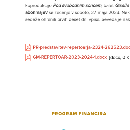
koprodukcijo
Pod svobodnim soncem
, balet
Giselle
abonmajev
se začenja v soboto, 27. maja 2023. Ne
sedeže ohranili prvih deset dni vpisa. Seveda je n
PR-predstavitev-repertoarja-2324-262523.do
GM-REPERTOAR-2023-2024-1.docx
[docx, 0 K
PROGRAM FINANCIRA