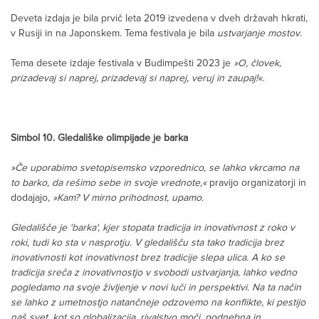
Deveta izdaja je bila prvič leta 2019 izvedena v dveh državah hkrati,
v Rusiji in na Japonskem. Tema festivala je bila
ustvarjanje mostov
.
Tema desete izdaje festivala v Budimpešti 2023 je
»O, človek,
prizadevaj si naprej, prizadevaj si naprej, veruj in zaupaj!«
.
Simbol 10. Gledališke olimpijade je barka
»Če uporabimo svetopisemsko vzporednico, se lahko vkrcamo na
to barko, da rešimo sebe in svoje vrednote,«
pravijo organizatorji in
dodajajo,
»Kam? V mirno prihodnost, upamo.
Gledališče je 'barka', kjer stopata tradicija in inovativnost z roko v
roki, tudi ko sta v nasprotju. V gledališču sta tako tradicija brez
inovativnosti kot inovativnost brez tradicije slepa ulica. A ko se
tradicija sreča z inovativnostjo v svobodi ustvarjanja, lahko vedno
pogledamo na svoje življenje v novi luči in perspektivi. Na ta način
se lahko z umetnostjo natančneje odzovemo na konflikte, ki pestijo
naš svet, kot so globalizacija, rivalstvo moči, podnebna in