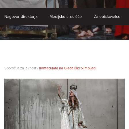
Nagovor direktorja
Medijsko središče
Za obiskovalce
Sporočila za javnost /
Immaculata na Gledališki olimpijadi