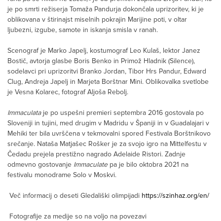
je po smrti režiserja Tomaža Pandurja dokončala uprizoritev, ki je
oblikovana v štirinajst miselnih pokrajin Marijine poti, v oltar
ljubezni, izgube, samote in iskanja smisla v ranah.
Scenograf je Marko Japelj, kostumograf Leo Kulaš, lektor Janez
Bostič, avtorja glasbe Boris Benko in Primož Hladnik (Silence),
sodelavci pri uprizoritvi Branko Jordan, Tibor Hrs Pandur, Edward
Clug, Andreja Japelj in Marjeta Borštnar Mini. Oblikovalka svetlobe
je Vesna Kolarec, fotograf Aljoša Rebolj.
Immaculata
je po uspešni premieri septembra 2016 gostovala po
Sloveniji in tujini, med drugim v Madridu v Španiji in v Guadalajari v
Mehiki ter bila uvrščena v tekmovalni spored Festivala Borštnikovo
srečanje. Nataša Matjašec Rošker je za svojo igro na Mittelfestu v
Čedadu prejela prestižno nagrado Adelaide Ristori. Zadnje
odmevno gostovanje
Immaculate
pa je bilo oktobra 2021 na
festivalu monodrame Solo v Moskvi.
Več informacij o deseti Gledališki olimpijadi
https://szinhaz.org/en/
Fotografije za medije so na voljo na povezavi