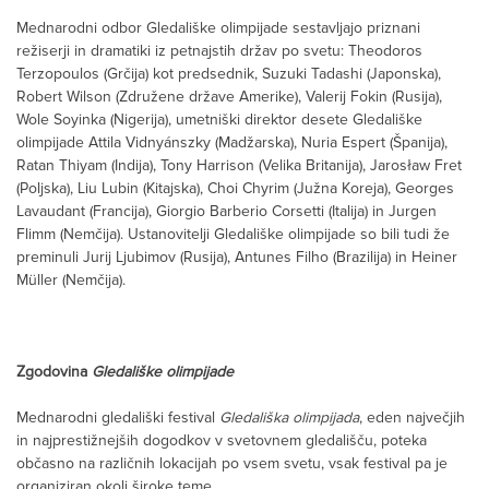
Mednarodni odbor Gledališke olimpijade sestavljajo priznani
režiserji in dramatiki iz petnajstih držav po svetu: Theodoros
Terzopoulos (Grčija) kot predsednik, Suzuki Tadashi (Japonska),
Robert Wilson (Združene države Amerike), Valerij Fokin (Rusija),
Wole Soyinka (Nigerija), umetniški direktor desete Gledališke
olimpijade Attila Vidnyánszky (Madžarska), Nuria Espert (Španija),
Ratan Thiyam (Indija), Tony Harrison (Velika Britanija), Jarosław Fret
(Poljska), Liu Lubin (Kitajska), Choi Chyrim (Južna Koreja), Georges
Lavaudant (Francija), Giorgio Barberio Corsetti (Italija) in Jurgen
Flimm (Nemčija). Ustanovitelji Gledališke olimpijade so bili tudi že
preminuli Jurij Ljubimov (Rusija), Antunes Filho (Brazilija) in Heiner
Müller (Nemčija).
Zgodovina
Gledališke olimpijade
Mednarodni gledališki festival
Gledališka olimpijada
, eden največjih
in najprestižnejših dogodkov v svetovnem gledališču, poteka
občasno na različnih lokacijah po vsem svetu, vsak festival pa je
organiziran okoli široke teme.