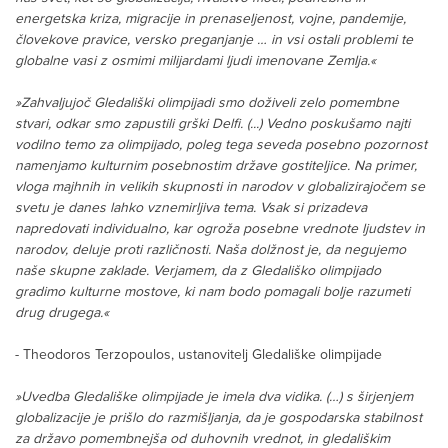
energetska kriza, migracije in prenaseljenost, vojne, pandemije,
človekove pravice, versko preganjanje … in vsi ostali problemi te
globalne vasi z osmimi milijardami ljudi imenovane Zemlja.«
»Zahvaljujoč Gledališki olimpijadi smo doživeli zelo pomembne
stvari, odkar smo zapustili grški Delfi. (...) Vedno poskušamo najti
vodilno temo za olimpijado, poleg tega seveda posebno pozornost
namenjamo kulturnim posebnostim države gostiteljice. Na primer,
vloga majhnih in velikih skupnosti in narodov v globalizirajočem se
svetu je danes lahko vznemirljiva tema. Vsak si prizadeva
napredovati individualno, kar ogroža posebne vrednote ljudstev in
narodov, deluje proti različnosti. Naša dolžnost je, da negujemo
naše skupne zaklade. Verjamem, da z Gledališko olimpijado
gradimo kulturne mostove, ki nam bodo pomagali bolje razumeti
drug drugega.«
- Theodoros Terzopoulos, ustanovitelj Gledališke olimpijade
»Uvedba Gledališke olimpijade je imela dva vidika. (…) s širjenjem
globalizacije je prišlo do razmišljanja, da je gospodarska stabilnost
za državo pomembnejša od duhovnih vrednot, in gledališkim