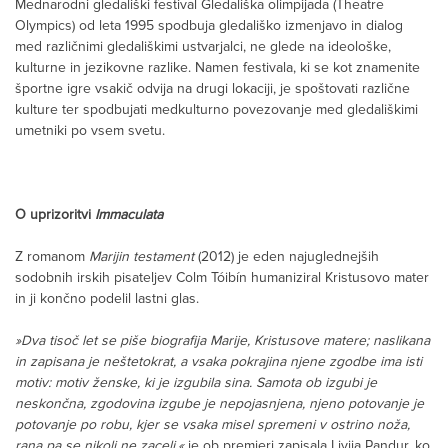
Mednarodni gledališki festival Gledališka olimpijada (Theatre
Olympics) od leta 1995 spodbuja gledališko izmenjavo in dialog
med različnimi gledališkimi ustvarjalci, ne glede na ideološke,
kulturne in jezikovne razlike. Namen festivala, ki se kot znamenite
športne igre vsakič odvija na drugi lokaciji, je spoštovati različne
kulture ter spodbujati medkulturno povezovanje med gledališkimi
umetniki po vsem svetu.
O uprizoritvi
Immaculata
Z romanom
Marijin testament
(2012) je eden najuglednejših
sodobnih irskih pisateljev Colm Tóibín humaniziral Kristusovo mater
in ji končno podelil lastni glas.
»Dva tisoč let se piše biografija Marije, Kristusove matere; naslikana
in zapisana je neštetokrat, a vsaka pokrajina njene zgodbe ima isti
motiv: motiv ženske, ki je izgubila sina. Samota ob izgubi je
neskončna, zgodovina izgube je nepojasnjena, njeno potovanje je
potovanje po robu, kjer se vsaka misel spremeni v ostrino noža,
rana pa se nikoli ne zaceli,«
je ob premieri zapisala Livija Pandur, ko