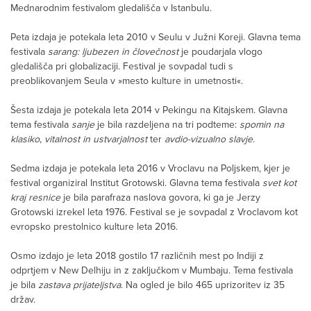
Mednarodnim festivalom gledališča v Istanbulu.
Peta izdaja je potekala leta 2010 v Seulu v Južni Koreji. Glavna tema
festivala
sarang: ljubezen in človečnost
je poudarjala vlogo
gledališča pri globalizaciji. Festival je sovpadal tudi s
preoblikovanjem Seula v »mesto kulture in umetnosti«.
Šesta izdaja je potekala leta 2014 v Pekingu na Kitajskem. Glavna
tema festivala
sanje
je bila razdeljena na tri podteme:
spomin na
klasiko
,
vitalnost
in ustvarjalnost
ter
avdio-vizualno slavje
.
Sedma izdaja je potekala leta 2016 v Vroclavu na Poljskem, kjer je
festival organiziral Institut Grotowski. Glavna tema festivala
svet kot
kraj resnice
je bila parafraza naslova govora, ki ga je Jerzy
Grotowski izrekel leta 1976. Festival se je sovpadal z Vroclavom kot
evropsko prestolnico kulture leta 2016.
Osmo izdajo je leta 2018 gostilo 17 različnih mest po Indiji z
odprtjem v New Delhiju in z zaključkom v Mumbaju. Tema festivala
je bila
zastava prijateljstva
. Na ogled je bilo 465 uprizoritev iz 35
držav.