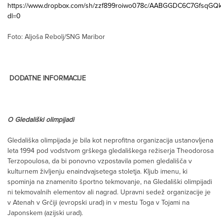
https://www.dropbox.com/sh/zzf899roiwo078c/AABGGDC6C7GfsqGQk
dl=0
Foto: Aljoša Rebolj/SNG Maribor
DODATNE INFORMACIJE
O Gledališki olimpijadi
Gledališka olimpijada je bila kot neprofitna organizacija ustanovljena
leta 1994 pod vodstvom grškega gledališkega režiserja Theodorosa
Terzopoulosa, da bi ponovno vzpostavila pomen gledališča v
kulturnem življenju enaindvajsetega stoletja. Kljub imenu, ki
spominja na znamenito športno tekmovanje, na Gledališki olimpijadi
ni tekmovalnih elementov ali nagrad. Upravni sedež organizacije je
v Atenah v Grčiji (evropski urad) in v mestu Toga v Tojami na
Japonskem (azijski urad).