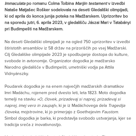
Immaculata
po romanu Colma Toibina
Marijin testament
v izvedbi
Nataše Matjašec Rošker sodelovala na deseti Gledališki olimpijadi,
ki od aprila do konca junija poteka na Madžarskem. Uprizoritev bo
na sporedu jutri, 6. aprila 2023, v gledališču Jászai Mari v Tatabányi
pri Budimpešti na Madžarskem.
Na deseti Gledališki olimpijadi je na ogled 750 uprizoritev v izvedbi
štiristotih ansamblov iz 58 držav na prizoriščih po vsej Madžarski.
Cilj Gledališke olimpijade 2023 je spodbujanje dostopa do kulture,
svobode in avtonomije. Organizator dogodka je madžarsko
Narodno gledališče v Budimpešti, umetniški vodja pa Attila
Vidnyánszky.
Poudarek dogodka je na enem največjih madžarskih dramatikov
Imri Madáchu, rojenem pred dvesto leti, leta 1823. Moto dogodka
temelji na stavku
»O, človek, prizadevaj si naprej, prizadevaj si
naprej, imej vero in zaupaj!«
, ki je iz Madáchovega dela
Tragedija
človeka
, mojstrovine, ki jo primerjajo z Goethejevim
Faustom
.
Simbol dogodka je barka, ki predstavlja svobodo ustvarjanja, kjer se
tradicija sreča z inovativnostjo.