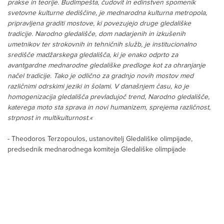
prakse in teorije. Budimpešta, čudovit in edinstven spomenik
svetovne kulturne dediščine, je mednarodna kulturna metropola,
pripravljena graditi mostove, ki povezujejo druge gledališke
tradicije. Narodno gledališče, dom nadarjenih in izkušenih
umetnikov ter strokovnih in tehničnih služb, je institucionalno
središče madžarskega gledališča, ki je enako odprto za
avantgardne mednarodne gledališke predloge kot za ohranjanje
načel tradicije. Tako je odlično za gradnjo novih mostov med
različnimi odrskimi jeziki in šolami. V današnjem času, ko je
homogenizacija gledališča prevladujoč trend, Narodno gledališče,
katerega moto sta sprava in novi humanizem, sprejema različnost,
strpnost in multikulturnost.«
- Theodoros Terzopoulos, ustanovitelj Gledališke olimpijade,
predsednik mednarodnega komiteja Gledališke olimpijade