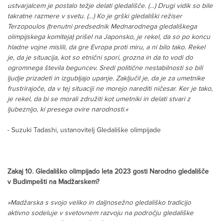
ustvarjalcem je postalo težje delati gledališče. (…) Drugi vidik so bile
takratne razmere v svetu. (…) Ko je grški gledališki režiser
Terzopoulos (trenutni predsednik Mednarodnega gledališkega
olimpijskega komiteja) prišel na Japonsko, je rekel, da so po koncu
hladne vojne mislili, da gre Evropa proti miru, a ni bilo tako. Rekel
je, da je situacija, kot so etnični spori, grozna in da to vodi do
ogromnega števila beguncev. Sredi politične nestabilnosti so bili
ljudje prizadeti in izgubljajo upanje. Zaključil je, da je za umetnike
frustrirajoče, da v tej situaciji ne morejo narediti ničesar. Ker je tako,
je rekel, da bi se morali združiti kot umetniki in delati stvari z
ljubeznijo, ki presega ovire narodnosti.«
- Suzuki Tadashi, ustanovitelj Gledališke olimpijade
Zakaj 10. Gledališko olimpijado leta 2023 gosti Narodno gledališče
v Budimpešti na Madžarskem?
»Madžarska s svojo veliko in daljnosežno gledališko tradicijo
aktivno sodeluje v svetovnem razvoju na področju gledališke