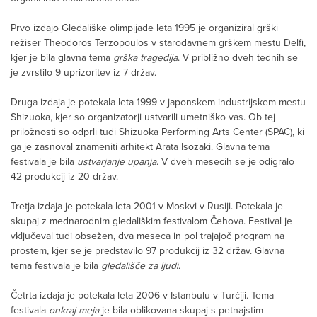
Prvo izdajo Gledališke olimpijade leta 1995 je organiziral grški
režiser Theodoros Terzopoulos v starodavnem grškem mestu Delfi,
kjer je bila glavna tema
grška tragedija
. V približno dveh tednih se
je zvrstilo 9 uprizoritev iz 7 držav.
Druga izdaja je potekala leta 1999 v japonskem industrijskem mestu
Shizuoka, kjer so organizatorji ustvarili umetniško vas. Ob tej
priložnosti so odprli tudi Shizuoka Performing Arts Center (SPAC), ki
ga je zasnoval znameniti arhitekt Arata Isozaki. Glavna tema
festivala je bila
ustvarjanje upanja
. V dveh mesecih se je odigralo
42 produkcij iz 20 držav.
Tretja izdaja je potekala leta 2001 v Moskvi v Rusiji. Potekala je
skupaj z mednarodnim gledališkim festivalom Čehova. Festival je
vključeval tudi obsežen, dva meseca in pol trajajoč program na
prostem, kjer se je predstavilo 97 produkcij iz 32 držav. Glavna
tema festivala je bila
gledališče za ljudi
.
Četrta izdaja je potekala leta 2006 v Istanbulu v Turčiji. Tema
festivala
onkraj meja
je bila oblikovana skupaj s petnajstim