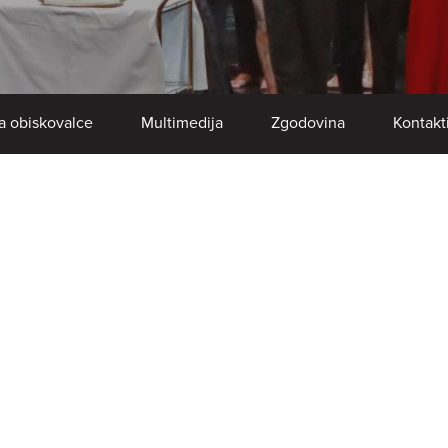
a obiskovalce
Multimedija
Zgodovina
Kontakt