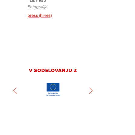
_L8A1995
Fotografija:
press (hi-res)
V SODELOVANJU Z