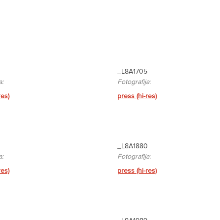
_L8A1705
a:
Fotografija:
res)
press (hi-res)
_L8A1880
a:
Fotografija:
res)
press (hi-res)