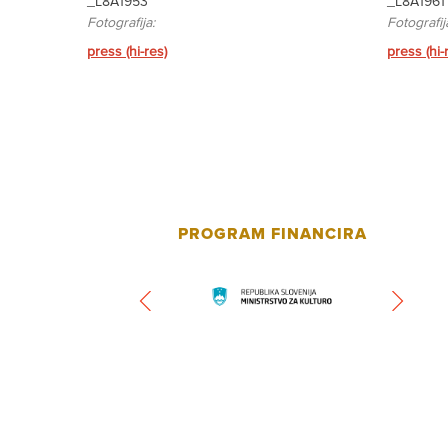
_L8A1953
_L8A1961
Fotografija:
Fotografij
press (hi-res)
press (hi-
PROGRAM FINANCIRA