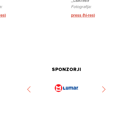
_L8A1989
a:
Fotografija:
res)
press (hi-res)
SPONZORJI