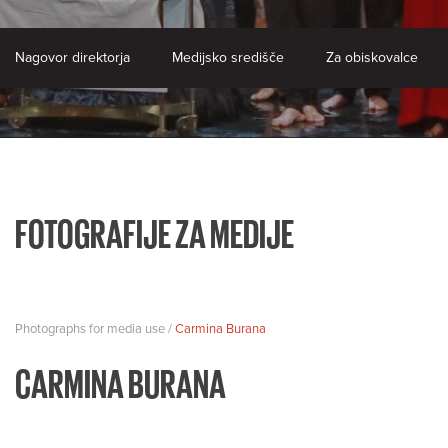
Nagovor direktorja
Medijsko središče
Za obiskovalce
FOTOGRAFIJE ZA MEDIJE
Photographs for media use /
Carmina Burana
CARMINA BURANA