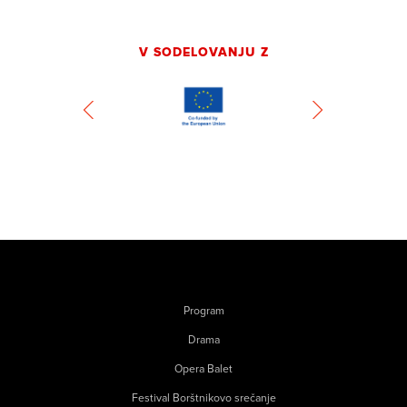
V SODELOVANJU Z
Program
Drama
Opera Balet
Festival Borštnikovo srečanje