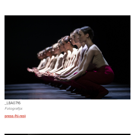
_L8A0716
Fotografija:
press (hi-res)