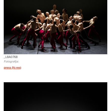
_L8A0768
Fotografija:
press (hi-res)