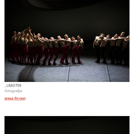
_L8A0759
Fotografija:
press (hi-res)