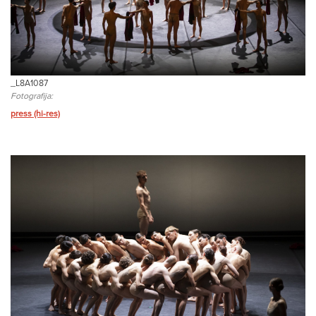
_L8A1087
Fotografija:
press (hi-res)