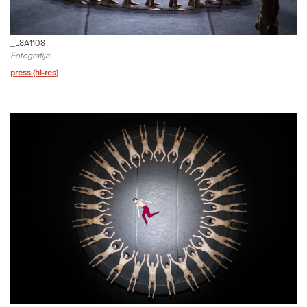
_L8A1108
Fotografija:
press (hi-res)